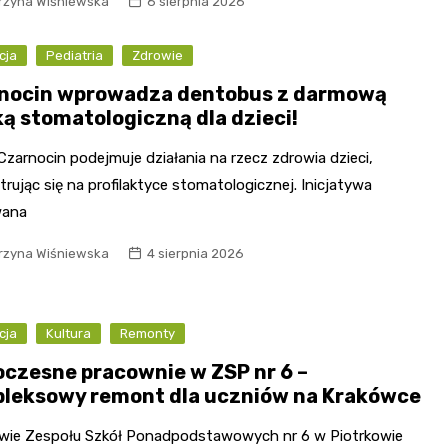
rzyna Wiśniewska
6 sierpnia 2026
cja
Pediatria
Zdrowie
nocin wprowadza dentobus z darmową
ką stomatologiczną dla dzieci!
zarnocin podejmuje działania na rzecz zdrowia dzieci,
rując się na profilaktyce stomatologicznej. Inicjatywa
wana
rzyna Wiśniewska
4 sierpnia 2026
cja
Kultura
Remonty
czesne pracownie w ZSP nr 6 –
leksowy remont dla uczniów na Krakówce
wie Zespołu Szkół Ponadpodstawowych nr 6 w Piotrkowie