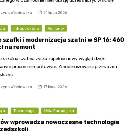
cznego w Czarnocinie mieli okazję uczestniczyć w kursie
rzyna Wiśniewska
21 lipca 2026
cja
Infrastruktura
Remonty
 szafki i modernizacja szatni w SP 16: 460
 zł na remont
e szkolna szatnia zyska zupełnie nowy wygląd dzięki
anym pracom remontowym. Zmodernizowana przestrzeń
 służyć
rzyna Wiśniewska
17 lipca 2026
cja
Technologie
Unia Europejska
jów wprowadza nowoczesne technologie
rzedszkoli