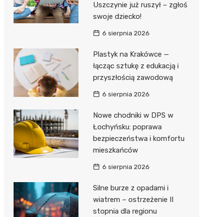
Uszczynie już ruszył – zgłoś
swoje dziecko!
Zwierzęta
Dermat
Pomoc 
Przedsz
Kino
Sklep z
6 sierpnia 2026
Sklepy specjalistyczne
Okulista
Stacja 
Klub
Wetery
Jubiler
Plastyk na Krakówce —
Sieci handlowe
Ortope
Akumul
Wesele
Optyk
Lidl
łącząc sztukę z edukacją i
Usługi
przyszłością zawodową
Fizjoter
Stacja p
Siłownia
Sklep w
Dino
Drukarn
6 sierpnia 2026
Dietety
Mechan
Księgar
Kauflan
Dorabia
Nowe chodniki w DPS w
Psychot
Sklep r
Stokrot
Fotogra
Łochyńsku: poprawa
Sklep m
Kwiaciar
Żabka
bezpieczeństwa i komfortu
mieszkańców
Przycho
Bricoma
6 sierpnia 2026
Castor
Silne burze z opadami i
Empik
wiatrem – ostrzeżenie II
stopnia dla regionu