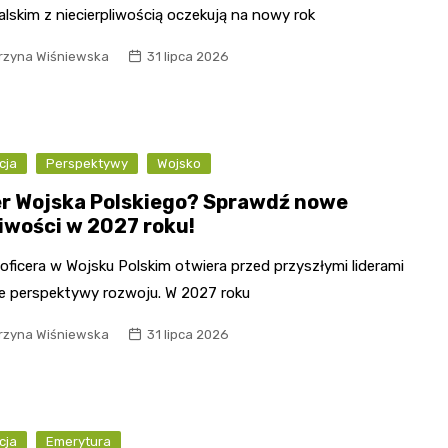
lskim z niecierpliwością oczekują na nowy rok
rzyna Wiśniewska
31 lipca 2026
cja
Perspektywy
Wojsko
er Wojska Polskiego? Sprawdź nowe
iwości w 2027 roku!
 oficera w Wojsku Polskim otwiera przed przyszłymi liderami
ie perspektywy rozwoju. W 2027 roku
rzyna Wiśniewska
31 lipca 2026
cja
Emerytura