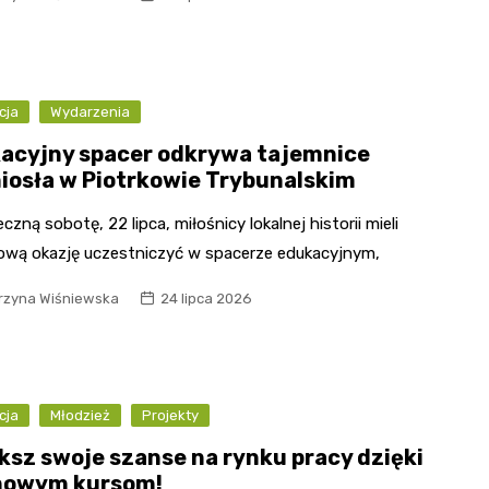
cja
Wydarzenia
acyjny spacer odkrywa tajemnice
iosła w Piotrkowie Trybunalskim
czną sobotę, 22 lipca, miłośnicy lokalnej historii mieli
ową okazję uczestniczyć w spacerze edukacyjnym,
rzyna Wiśniewska
24 lipca 2026
cja
Młodzież
Projekty
ksz swoje szanse na rynku pracy dzięki
owym kursom!