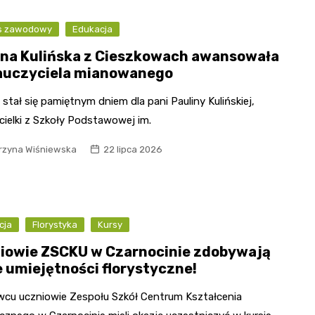
s zawodowy
Edukacja
ina Kulińska z Cieszkowach awansowała
auczyciela mianowanego
a stał się pamiętnym dniem dla pani Pauliny Kulińskiej,
cielki z Szkoły Podstawowej im.
rzyna Wiśniewska
22 lipca 2026
cja
Florystyka
Kursy
iowie ZSCKU w Czarnocinie zdobywają
 umiejętności florystyczne!
wcu uczniowie Zespołu Szkół Centrum Kształcenia