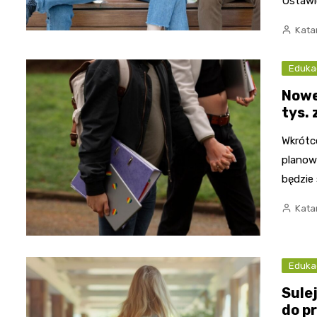
Ustawi
Kata
Eduka
Nowe
tys.
Wkrótc
planow
będzie
Kata
Eduka
Sule
do p