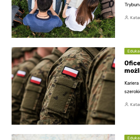
Trybuna
Kata
Eduka
Ofic
możl
Kariera
szerok
Kata
Eduka