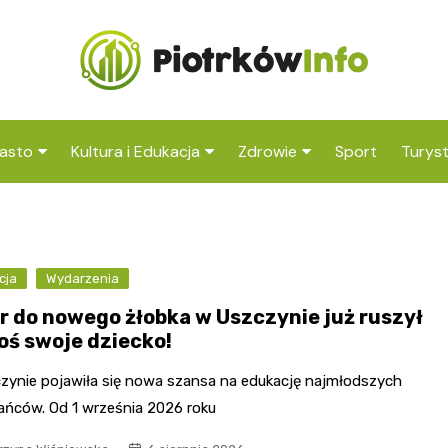
asto
Kultura i Edukacja
Zdrowie
Sport
Turys
ska
nwestycje
Koncerty i festiwale
Szpitale i medycyna
Atrak
Piotr
amorząd i polityka
Teatr i sztuka
Profilaktyka i zdrowie
okoli
okalna
cja
Wydarzenia
Biblioteka i literatura
Atrak
rodowisko i ekologia
r do nowego żłobka w Uszczynie już ruszył
Trybu
Szkoły i przedszkola
łoś swoje dziecko!
nstytucje
Uczelnie i nauka
zynie pojawiła się nowa szansa na edukację najmłodszych
ańców. Od 1 września 2026 roku