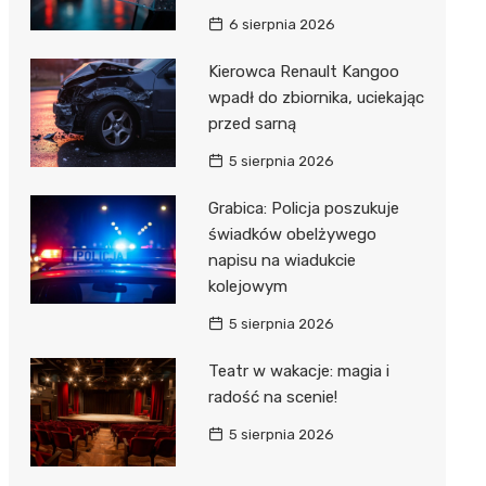
Hebe
6 sierpnia 2026
JYSK
Kierowca Renault Kangoo
Media M
wpadł do zbiornika, uciekając
przed sarną
Pepco
5 sierpnia 2026
Action
Grabica: Policja poszukuje
Biedron
świadków obelżywego
napisu na wiadukcie
kolejowym
5 sierpnia 2026
Teatr w wakacje: magia i
radość na scenie!
5 sierpnia 2026