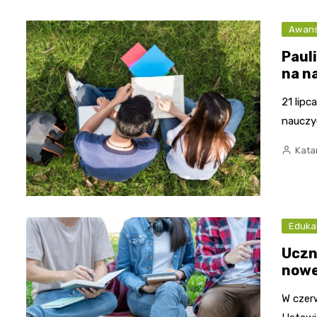
Awan
Paul
na n
21 lipc
nauczy
Kata
Eduka
Uczn
nowe
W czer