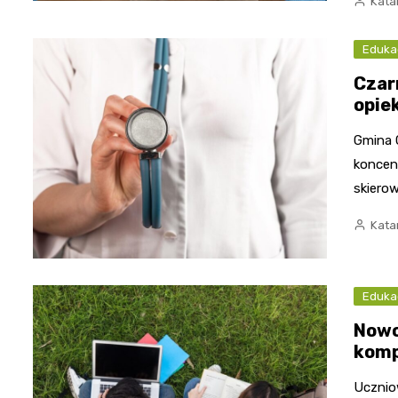
Kata
Eduka
Czar
opie
Gmina C
koncent
skiero
Kata
Eduka
Nowo
komp
Ucznio