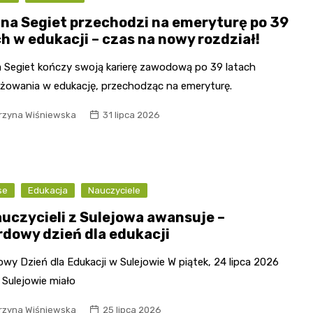
na Segiet przechodzi na emeryturę po 39
ch w edukacji – czas na nowy rozdział!
 Segiet kończy swoją karierę zawodową po 39 latach
żowania w edukację, przechodząc na emeryturę.
rzyna Wiśniewska
31 lipca 2026
se
Edukacja
Nauczyciele
auczycieli z Sulejowa awansuje –
rdowy dzień dla edukacji
wy Dzień dla Edukacji w Sulejowie W piątek, 24 lipca 2026
 Sulejowie miało
rzyna Wiśniewska
25 lipca 2026