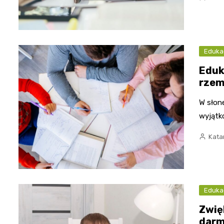
Eduka
Eduk
rzem
W słone
wyjątk
Kata
Eduka
Zwię
darm