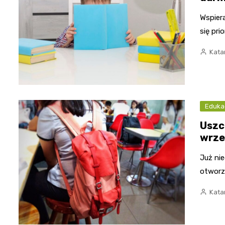
Wspier
się pr
Kata
Eduka
Uszc
wrze
Już ni
otworz
Kata