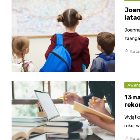
Joan
lata
Joanna
zaanga
Kata
Awan
13 n
reko
Wyjątko
roku, w
Kata