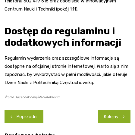
telefonu 502 419 516 oraz osobiście w Innowacyjnym
Centrum Nauki i Techniki (pokój 1.11).
Dostęp do regulaminu i
dodatkowych informacji
Regulamin wydarzenia oraz szczegółowe informacje są
dostępne na oficjalnej stronie internetowej. Warto się z nim
zapoznać, by wykorzystać w pełni możliwości, jakie oferuje
Dzień Nauki z Politechniką Częstochowską.
Źródło: facebook.com/Mediateka800
Nawigacja
Poprzedni
Kolejny
wpisu