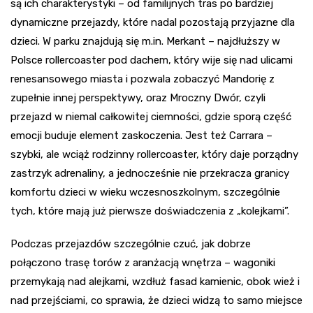
są ich charakterystyki – od familijnych tras po bardziej
dynamiczne przejazdy, które nadal pozostają przyjazne dla
dzieci. W parku znajdują się m.in. Merkant – najdłuższy w
Polsce rollercoaster pod dachem, który wije się nad ulicami
renesansowego miasta i pozwala zobaczyć Mandorię z
zupełnie innej perspektywy, oraz Mroczny Dwór, czyli
przejazd w niemal całkowitej ciemności, gdzie sporą część
emocji buduje element zaskoczenia. Jest też Carrara –
szybki, ale wciąż rodzinny rollercoaster, który daje porządny
zastrzyk adrenaliny, a jednocześnie nie przekracza granicy
komfortu dzieci w wieku wczesnoszkolnym, szczególnie
tych, które mają już pierwsze doświadczenia z „kolejkami”.
Podczas przejazdów szczególnie czuć, jak dobrze
połączono trasę torów z aranżacją wnętrza – wagoniki
przemykają nad alejkami, wzdłuż fasad kamienic, obok wież i
nad przejściami, co sprawia, że dzieci widzą to samo miejsce