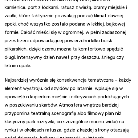
kamienice, port z łódkami, ratusz z wieżą, bramy miejskie i
zaułki, które faktycznie pozwalają poczuć klimat dawnej
epoki, choć wszystko zostało podane w lekkiej, bajkowej
formie. Całość mieści się w ogromnej, w pełni zadaszonej
przestrzeni odpowiadającej powierzchni kilku boisk
piłkarskich, dzięki czemu można tu komfortowo spędzić
długi, intensywny dzień nawet przy deszczu, śniegu czy
letnim upale.
Najbardziej wyróżnia się konsekwencja tematyczna – każdy
element wystroju, od szyldów po latarnie, wpisuje się w
opowieść o kupieckim mieście i odkrywcach podróżujących
w poszukiwaniu skarbów. Atmosfera wnętrza bardziej
przypomina teatralną scenografię albo filmowy plan niż
klasyczny park rozrywki, co szczególnie mocno widać na
rynku i w okolicach ratusza, gdzie z każdej strony otaczają