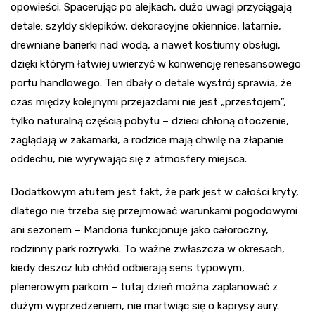
opowieści. Spacerując po alejkach, dużo uwagi przyciągają
detale: szyldy sklepików, dekoracyjne okiennice, latarnie,
drewniane barierki nad wodą, a nawet kostiumy obsługi,
dzięki którym łatwiej uwierzyć w konwencję renesansowego
portu handlowego. Ten dbały o detale wystrój sprawia, że
czas między kolejnymi przejazdami nie jest „przestojem”,
tylko naturalną częścią pobytu – dzieci chłoną otoczenie,
zaglądają w zakamarki, a rodzice mają chwilę na złapanie
oddechu, nie wyrywając się z atmosfery miejsca.
Dodatkowym atutem jest fakt, że park jest w całości kryty,
dlatego nie trzeba się przejmować warunkami pogodowymi
ani sezonem – Mandoria funkcjonuje jako całoroczny,
rodzinny park rozrywki. To ważne zwłaszcza w okresach,
kiedy deszcz lub chłód odbierają sens typowym,
plenerowym parkom – tutaj dzień można zaplanować z
dużym wyprzedzeniem, nie martwiąc się o kaprysy aury.