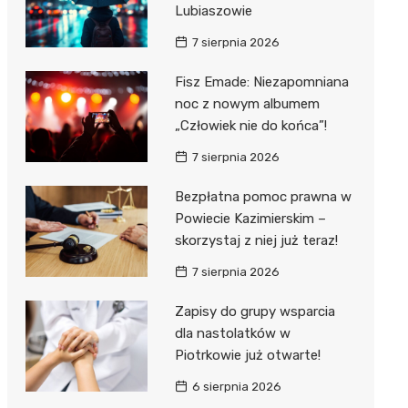
Hebe
Lubiaszowie
JYSK
7 sierpnia 2026
Media M
Fisz Emade: Niezapomniana
noc z nowym albumem
Pepco
„Człowiek nie do końca”!
Action
7 sierpnia 2026
Biedron
Bezpłatna pomoc prawna w
Powiecie Kazimierskim –
skorzystaj z niej już teraz!
7 sierpnia 2026
Zapisy do grupy wsparcia
dla nastolatków w
Piotrkowie już otwarte!
6 sierpnia 2026