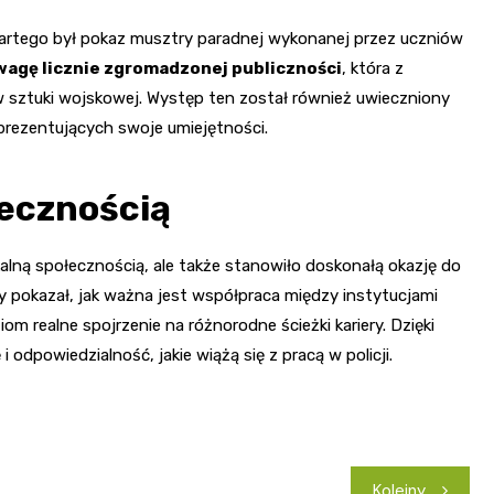
rtego był pokaz musztry paradnej wykonanej przez uczniów
wagę licznie zgromadzonej publiczności
, która z
 sztuki wojskowej. Występ ten został również uwieczniony
 prezentujących swoje umiejętności.
łecznością
okalną społecznością, ale także stanowiło doskonałą okazję do
y pokazał, jak ważna jest współpraca między instytucjami
m realne spojrzenie na różnorodne ścieżki kariery. Dzięki
 odpowiedzialność, jakie wiążą się z pracą w policji.
Kolejny