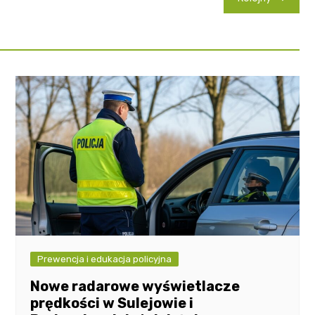
Prewencja i edukacja policyjna
Nowe radarowe wyświetlacze
prędkości w Sulejowie i