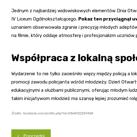
Jednym z najbardziej widowiskowych elementów Dnia Otwa
IV Liceum Ogólnokształcącego.
Pokaz ten przyciągnął u
uznaniem obserwowała zgranie i precyzję młodych adeptów
na filmie, który oddaje atmosferę i profesjonalizm uczniów
Współpraca z lokalną spo
Wydarzenie to nie tylko zacieśniło więzy między policją a l
promocji zawodu policjanta wśród młodzieży. Dzień Otwart
edukacyjnymi a służbami publicznymi, oferując młodym ludzio
takim inicjatywom młodzież ma szansę lepiej zrozumieć rolę i
Źródło: facebook.com/profile.php?id=61568122254968
Nawigacja
Poprzedni