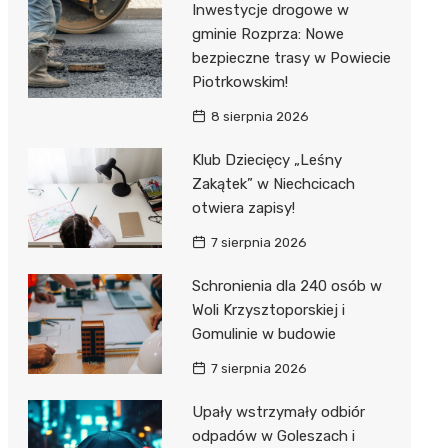
Inwestycje drogowe w
gminie Rozprza: Nowe
Zwierzęta
Dermat
Pomoc 
Przedsz
Kino
Sklep z
bezpieczne trasy w Powiecie
Sklepy specjalistyczne
Okulista
Stacja 
Klub
Wetery
Jubiler
Piotrkowskim!
8 sierpnia 2026
Sieci handlowe
Ortope
Akumul
Wesele
Optyk
Lidl
Usługi
Klub Dziecięcy „Leśny
Fizjoter
Stacja p
Siłownia
Sklep w
Dino
Drukarn
Zakątek” w Niechcicach
Dietety
Mechan
Księgar
Kauflan
Dorabia
otwiera zapisy!
Psychot
Sklep r
Stokrot
Fotogra
7 sierpnia 2026
Sklep m
Kwiaciar
Żabka
Schronienia dla 240 osób w
Woli Krzysztoporskiej i
Przycho
Bricoma
Gomulinie w budowie
Castor
7 sierpnia 2026
Empik
Upały wstrzymały odbiór
odpadów w Goleszach i