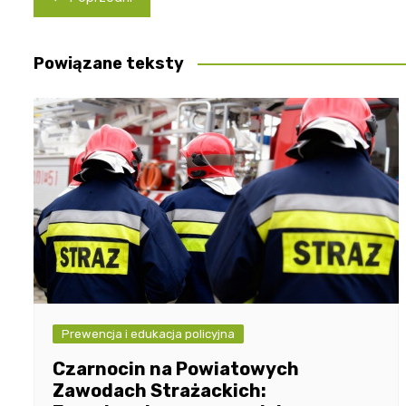
wpisu
Powiązane teksty
Prewencja i edukacja policyjna
Czarnocin na Powiatowych
Zawodach Strażackich: