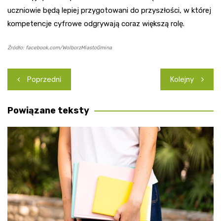
uczniowie będą lepiej przygotowani do przyszłości, w której
kompetencje cyfrowe odgrywają coraz większą rolę.
Źródło: facebook.com/WolborzMiastoGmina
Nawigacja
Poprzedni
Kolejny
wpisu
Powiązane teksty