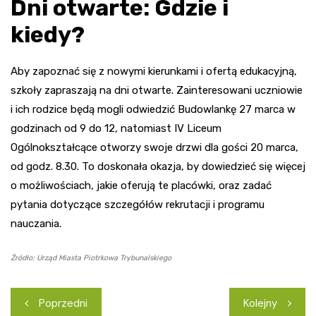
Dni otwarte: Gdzie i
kiedy?
Aby zapoznać się z nowymi kierunkami i ofertą edukacyjną,
szkoły zapraszają na dni otwarte. Zainteresowani uczniowie
i ich rodzice będą mogli odwiedzić Budowlankę 27 marca w
godzinach od 9 do 12, natomiast IV Liceum
Ogólnokształcące otworzy swoje drzwi dla gości 20 marca,
od godz. 8.30. To doskonała okazja, by dowiedzieć się więcej
o możliwościach, jakie oferują te placówki, oraz zadać
pytania dotyczące szczegółów rekrutacji i programu
nauczania.
Źródło: Urząd Miasta Piotrkowa Trybunalskiego
Nawigacja
Poprzedni
Kolejny