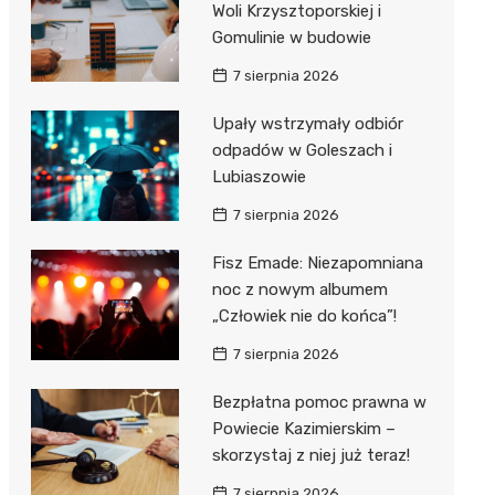
Woli Krzysztoporskiej i
Gomulinie w budowie
Zwierzęta
Dermat
Pomoc 
Przedsz
Kino
Sklep z
7 sierpnia 2026
Sklepy specjalistyczne
Okulista
Stacja 
Klub
Wetery
Jubiler
Upały wstrzymały odbiór
Sieci handlowe
Ortope
Akumul
Wesele
Optyk
Lidl
odpadów w Goleszach i
Usługi
Lubiaszowie
Fizjoter
Stacja p
Siłownia
Sklep w
Dino
Drukarn
7 sierpnia 2026
Dietety
Mechan
Księgar
Kauflan
Dorabia
Fisz Emade: Niezapomniana
Psychot
Sklep r
Stokrot
Fotogra
noc z nowym albumem
Sklep m
Kwiaciar
Żabka
„Człowiek nie do końca”!
7 sierpnia 2026
Przycho
Bricoma
Bezpłatna pomoc prawna w
Castor
Powiecie Kazimierskim –
Empik
skorzystaj z niej już teraz!
7 sierpnia 2026