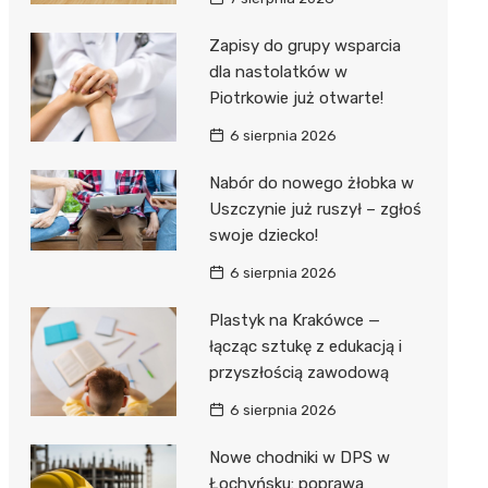
Hebe
JYSK
Zapisy do grupy wsparcia
dla nastolatków w
Media M
Piotrkowie już otwarte!
Pepco
6 sierpnia 2026
Action
Nabór do nowego żłobka w
Uszczynie już ruszył – zgłoś
Biedron
swoje dziecko!
6 sierpnia 2026
Plastyk na Krakówce —
łącząc sztukę z edukacją i
przyszłością zawodową
6 sierpnia 2026
Nowe chodniki w DPS w
Łochyńsku: poprawa