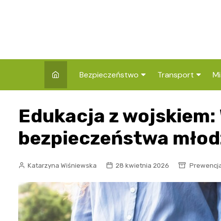
Skip
to
content
Bezpieczeństwo
Transport
Mi
Kronika policyjna
Komunikacja miej
I
Edukacja z wojskiem:
Wypadki i zdarzenia
Drogi i remonty
S
l
bezpieczeństwa młod
Prewencja i edukacja
policyjna
Ś
Katarzyna Wiśniewska
28 kwietnia 2026
Prewencja 
I