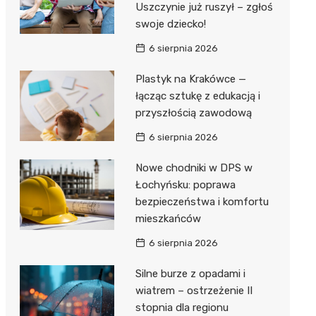
Uszczynie już ruszył – zgłoś
swoje dziecko!
Zwierzęta
Dermat
Pomoc 
Przedsz
Kino
Sklep z
6 sierpnia 2026
Sklepy specjalistyczne
Okulista
Stacja 
Klub
Wetery
Jubiler
Plastyk na Krakówce —
Sieci handlowe
Ortope
Akumul
Wesele
Optyk
Lidl
łącząc sztukę z edukacją i
Usługi
przyszłością zawodową
Fizjoter
Stacja p
Siłownia
Sklep w
Dino
Drukarn
6 sierpnia 2026
Dietety
Mechan
Księgar
Kauflan
Dorabia
Nowe chodniki w DPS w
Psychot
Sklep r
Stokrot
Fotogra
Łochyńsku: poprawa
Sklep m
Kwiaciar
Żabka
bezpieczeństwa i komfortu
mieszkańców
Przycho
Bricoma
6 sierpnia 2026
Castor
Silne burze z opadami i
Empik
wiatrem – ostrzeżenie II
stopnia dla regionu