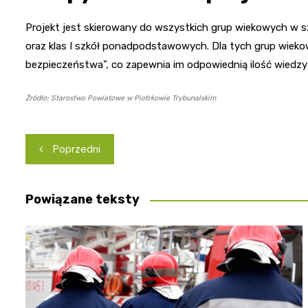
Projekt jest skierowany do wszystkich grup wiekowych w s
oraz klas I szkół ponadpodstawowych. Dla tych grup wiekow
bezpieczeństwa”, co zapewnia im odpowiednią ilość wiedzy
Źródło: Starostwo Powiatowe w Piotrkowie Trybunalskim
Nawigacja
Poprzedni
wpisu
Powiązane teksty