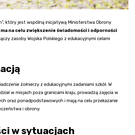
m”, który jest wspólną inicjatywą Ministerstwa Obrony
 ma na celu zwiększenie świadomości i odporności
łączy zasoby Wojska Polskiego z edukacyjnymi celami
acją
wiadczenie żołnierzy z edukacyjnymi zadaniami szkół. W
 udział w misjach poza granicami kraju, prowadzą zajęcia w
ych oraz ponadpodstawowych i mają na celu przekazanie
eczeństwa i obrony.
ci w sytuacjach