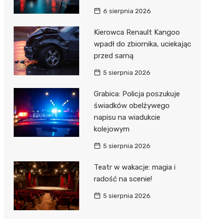
Hebe
6 sierpnia 2026
JYSK
Kierowca Renault Kangoo
Media M
wpadł do zbiornika, uciekając
przed sarną
Pepco
5 sierpnia 2026
Action
Grabica: Policja poszukuje
Biedron
świadków obelżywego
napisu na wiadukcie
kolejowym
5 sierpnia 2026
Teatr w wakacje: magia i
radość na scenie!
5 sierpnia 2026