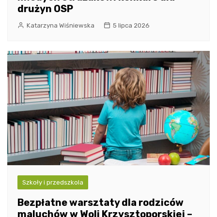
drużyn OSP
Katarzyna Wiśniewska
5 lipca 2026
Szkoły i przedszkola
Bezpłatne warsztaty dla rodziców
maluchów w Woli Krzysztoporskiej –