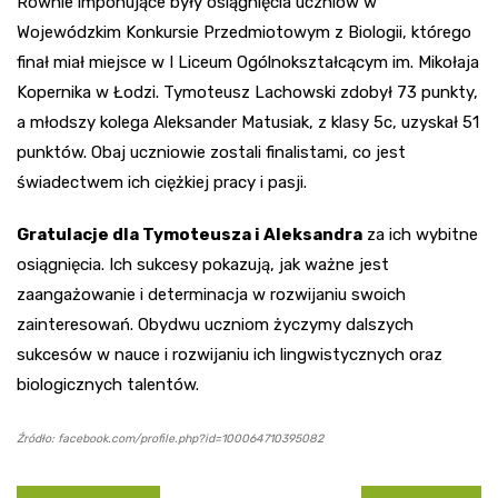
Równie imponujące były osiągnięcia uczniów w
Wojewódzkim Konkursie Przedmiotowym z Biologii, którego
finał miał miejsce w I Liceum Ogólnokształcącym im. Mikołaja
Kopernika w Łodzi. Tymoteusz Lachowski zdobył 73 punkty,
a młodszy kolega Aleksander Matusiak, z klasy 5c, uzyskał 51
punktów. Obaj uczniowie zostali finalistami, co jest
świadectwem ich ciężkiej pracy i pasji.
Gratulacje dla Tymoteusza i Aleksandra
za ich wybitne
osiągnięcia. Ich sukcesy pokazują, jak ważne jest
zaangażowanie i determinacja w rozwijaniu swoich
zainteresowań. Obydwu uczniom życzymy dalszych
sukcesów w nauce i rozwijaniu ich lingwistycznych oraz
biologicznych talentów.
Źródło: facebook.com/profile.php?id=100064710395082