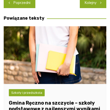
Nawigacja
Poprzedni
Kolejny
wpisu
Powiązane teksty
Szkoły i przedszkola
Gmina Ręczno na szczycie – szkoły
podstawowe z najlepszymi wynikami