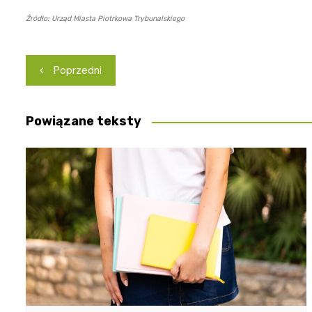
Źródło: Urząd Miasta Piotrkowa Trybunalskiego
Nawigacja
Poprzedni
wpisu
Powiązane teksty