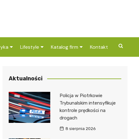
tyka
Lifestyle
Katalog firm
Kontakt
cje dla dzieci w
Pogoda
Gastronomia
Sushi
kowie Trybunalskim i
Poradniki
Zdrowie i medycyna
Kebab
Apteka
cach
Aktualności
Przepisy
Uroda i pielęgnacja
Pizza
Dentys
Barber
cje w Piotrkowie
Policja w Piotrkowie
nalskim i okolicach
Dom i ogród
Prawo i finanse
Kawiarn
Stomat
Kosmet
Kantor
Trybunalskim intensyfikuje
kontrole prędkości na
Znane osoby
Motoryzacja
Cukiern
Ortodo
Fryzjer
Ubezpie
Wulkani
drogach
Imieniny
Edukacja i opieka
Piekarni
Ginekol
Sklep m
Żłobek
8 sierpnia 2026
Pozostałe
Sport i rozrywka
Restaur
Laryngo
Myjnia 
Bibliote
Kręgieln