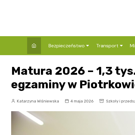
Skip
to
content
Bezpieczeństwo
Transport
Mi
Kronika policyjna
Komunikacja miej
I
Matura 2026 – 1,3 tys
Wypadki i zdarzenia
Drogi i remonty
S
l
egzaminy w Piotrkowi
Prewencja i edukacja
policyjna
Ś
Katarzyna Wiśniewska
4 maja 2026
Szkoły i przeds
I