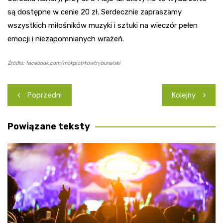
są dostępne w cenie 20 zł. Serdecznie zapraszamy
wszystkich miłośników muzyki i sztuki na wieczór pełen
emocji i niezapomnianych wrażeń.
Źródło: facebook.com/mokpiotrkowtrybunalski
Nawigacja
Poprzedni
Kolejny
wpisu
Powiązane teksty