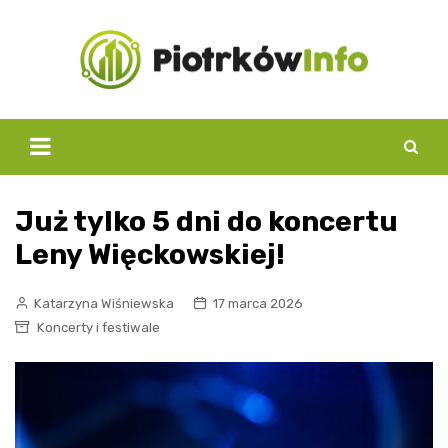
Skip
to
content
Już tylko 5 dni do koncertu
Leny Więckowskiej!
Katarzyna Wiśniewska
17 marca 2026
Koncerty i festiwale