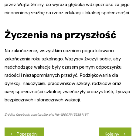
przez Wójta Gminy, co wyraża głęboką wdzięczność za jego
nieocenioną służbę na rzecz edukacji i lokalnej społeczności.
Życzenia na przyszłość
Na zakończenie, wszystkim uczniom pogratulowano
zakończenia roku szkolnego. Wszyscy życzyli sobie, aby
nadchodzące wakacje były czasem pełnym odpoczynku,
radości i niezapomnianych przeżyć. Podziękowania dla
dyrekcji, nauczycieli, pracowników szkoły, rodziców oraz
całej społeczności szkolnej zwieńczyły uroczystość, życząc
bezpiecznych i słonecznych wakacji.
Źródło: facebook.com/profile.php?id=100079455381487
Nawigacja
Poprzedni
Kolejny