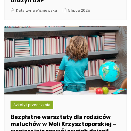
drużyn OSP
Katarzyna Wiśniewska
5 lipca 2026
Szkoły i przedszkola
Bezpłatne warsztaty dla rodziców
maluchów w Woli Krzysztoporskiej –