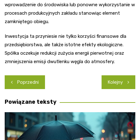
wprowadzenie do środowiska lub ponowne wykorzystanie w
procesach produkcyjnych zakładu stanowiąc element
zamkniętego obiegu.
Inwestycja ta przyniesie nie tylko korzyści finansowe dla
przedsiębiorstwa, ale także istotne efekty ekologiczne.
Spółka oczekuje redukcji zużycia energii pierwotnej oraz
zmniejszenia emisji dwutlenku węgla do atmosfery.
Nawigacja
Poprzedni
Kolejny
wpisu
Powiązane teksty