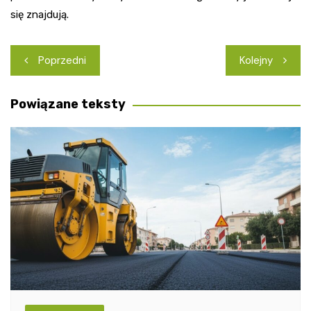
się znajdują.
Nawigacja
Poprzedni
Kolejny
wpisu
Powiązane teksty