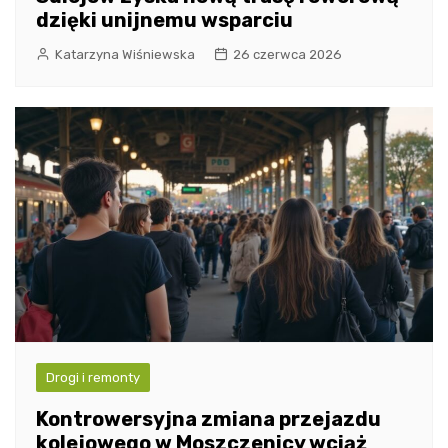
dzięki unijnemu wsparciu
Katarzyna Wiśniewska
26 czerwca 2026
Drogi i remonty
Kontrowersyjna zmiana przejazdu
kolejowego w Moszczenicy wciąż