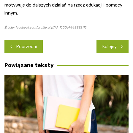
motywuje do dalszych działań na rzecz edukacji i pomocy
innym.
Źródło: facebook.com/profile.php?id=100069448833115
Nawigacja
Poprzedni
Kolejny
wpisu
Powiązane teksty