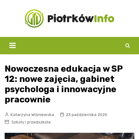
Skip
to
content
Nowoczesna edukacja w SP
12: nowe zajęcia, gabinet
psychologa i innowacyjne
pracownie
Katarzyna Wiśniewska
23 października 2025
Szkoły i przedszkola