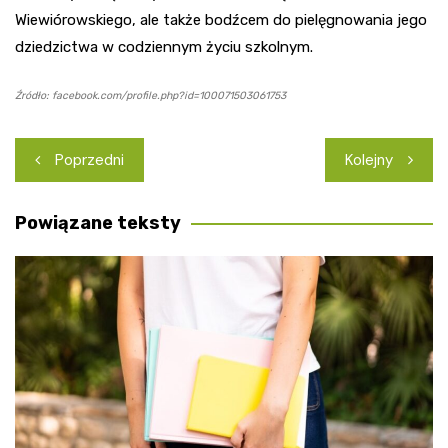
Wiewiórowskiego, ale także bodźcem do pielęgnowania jego
dziedzictwa w codziennym życiu szkolnym.
Źródło: facebook.com/profile.php?id=100071503061753
Nawigacja
Poprzedni
Kolejny
wpisu
Powiązane teksty