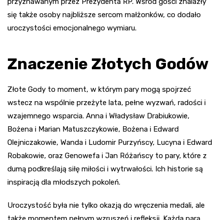
przyznawanym przez Prezydenta RP. Wśród gości znalazły
się także osoby najbliższe sercom małżonków, co dodało
uroczystości emocjonalnego wymiaru.
Znaczenie Złotych Godów
Złote Gody to moment, w którym pary mogą spojrzeć
wstecz na wspólnie przeżyte lata, pełne wyzwań, radości i
wzajemnego wsparcia. Anna i Władysław Drabiukowie,
Bożena i Marian Matuszczykowie, Bożena i Edward
Olejniczakowie, Wanda i Ludomir Purzyńscy, Lucyna i Edward
Robakowie, oraz Genowefa i Jan Różańscy to pary, które z
dumą podkreślają siłę miłości i wytrwałości. Ich historie są
inspiracją dla młodszych pokoleń.
Uroczystość była nie tylko okazją do wręczenia medali, ale
także momentem pełnym wzruszeń i refleksji. Każda para