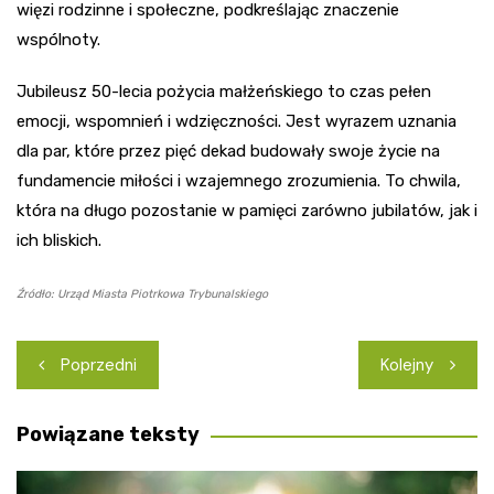
więzi rodzinne i społeczne, podkreślając znaczenie
wspólnoty.
Jubileusz 50-lecia pożycia małżeńskiego to czas pełen
emocji, wspomnień i wdzięczności. Jest wyrazem uznania
dla par, które przez pięć dekad budowały swoje życie na
fundamencie miłości i wzajemnego zrozumienia. To chwila,
która na długo pozostanie w pamięci zarówno jubilatów, jak i
ich bliskich.
Źródło: Urząd Miasta Piotrkowa Trybunalskiego
Nawigacja
Poprzedni
Kolejny
wpisu
Powiązane teksty