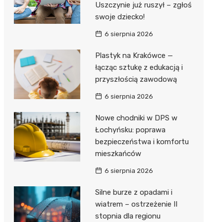
Uszczynie już ruszył – zgłoś
swoje dziecko!
Zwierzęta
Dermat
Pomoc 
Przedsz
Kino
Sklep z
6 sierpnia 2026
Sklepy specjalistyczne
Okulista
Stacja 
Klub
Wetery
Jubiler
Plastyk na Krakówce —
Sieci handlowe
Ortope
Akumul
Wesele
Optyk
Lidl
łącząc sztukę z edukacją i
Usługi
przyszłością zawodową
Fizjoter
Stacja p
Siłownia
Sklep w
Dino
Drukarn
6 sierpnia 2026
Dietety
Mechan
Księgar
Kauflan
Dorabia
Nowe chodniki w DPS w
Psychot
Sklep r
Stokrot
Fotogra
Łochyńsku: poprawa
Sklep m
Kwiaciar
Żabka
bezpieczeństwa i komfortu
mieszkańców
Przycho
Bricoma
6 sierpnia 2026
Castor
Silne burze z opadami i
Empik
wiatrem – ostrzeżenie II
stopnia dla regionu