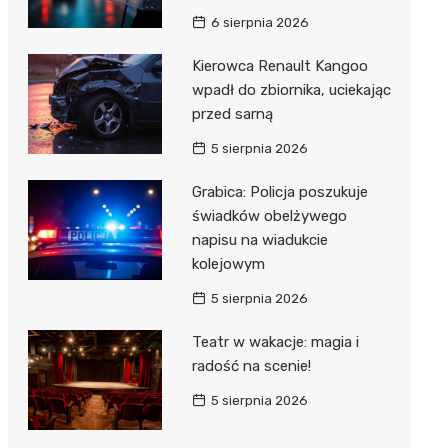
Hebe
6 sierpnia 2026
JYSK
Kierowca Renault Kangoo
Media M
wpadł do zbiornika, uciekając
przed sarną
Pepco
5 sierpnia 2026
Action
Grabica: Policja poszukuje
Biedron
świadków obelżywego
napisu na wiadukcie
kolejowym
5 sierpnia 2026
Teatr w wakacje: magia i
radość na scenie!
5 sierpnia 2026