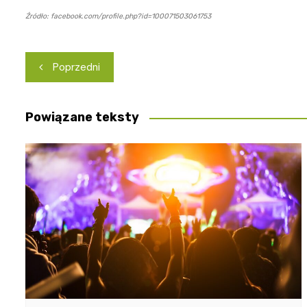
Źródło: facebook.com/profile.php?id=100071503061753
Nawigacja
Poprzedni
wpisu
Powiązane teksty