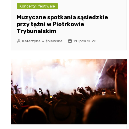
Koncerty i festiwale
Muzyczne spotkania sąsiedzkie
przy tężni w Piotrkowie
Trybunalskim
Katarzyna Wiśniewska
11 lipca 2026