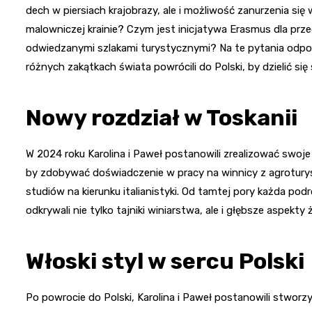
dech w piersiach krajobrazy, ale i możliwość zanurzenia się 
malowniczej krainie? Czym jest inicjatywa Erasmus dla przed
odwiedzanymi szlakami turystycznymi? Na te pytania odpowi
różnych zakątkach świata powrócili do Polski, by dzielić się
Nowy rozdział w Toskanii
W 2024 roku Karolina i Paweł postanowili zrealizować swoje
by zdobywać doświadczenie w pracy na winnicy z agroturyst
studiów na kierunku italianistyki. Od tamtej pory każda pod
odkrywali nie tylko tajniki winiarstwa, ale i głębsze aspekty 
Włoski styl w sercu Polski
Po powrocie do Polski, Karolina i Paweł postanowili stworz