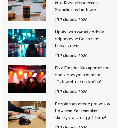
Woli Krzysztoporskiej i
Gomulinie w budowie
Zwierzęta
Dermat
Pomoc 
Przedsz
Kino
Sklep z
7 sierpnia 2026
Sklepy specjalistyczne
Okulista
Stacja 
Klub
Wetery
Jubiler
Upały wstrzymały odbiór
Sieci handlowe
Ortope
Akumul
Wesele
Optyk
Lidl
odpadów w Goleszach i
Usługi
Lubiaszowie
Fizjoter
Stacja p
Siłownia
Sklep w
Dino
Drukarn
7 sierpnia 2026
Dietety
Mechan
Księgar
Kauflan
Dorabia
Fisz Emade: Niezapomniana
Psychot
Sklep r
Stokrot
Fotogra
noc z nowym albumem
Sklep m
Kwiaciar
Żabka
„Człowiek nie do końca”!
7 sierpnia 2026
Przycho
Bricoma
Bezpłatna pomoc prawna w
Castor
Powiecie Kazimierskim –
Empik
skorzystaj z niej już teraz!
7 sierpnia 2026