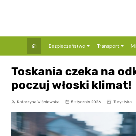
Skip
to
content
Bezpieczeństwo
Transport
Mi
Kronika policyjna
Komunikacja miej
I
Toskania czeka na odk
Wypadki i zdarzenia
Drogi i remonty
S
l
poczuj włoski klimat!
Prewencja i edukacja
policyjna
Ś
Katarzyna Wiśniewska
5 stycznia 2026
Turystyka
I