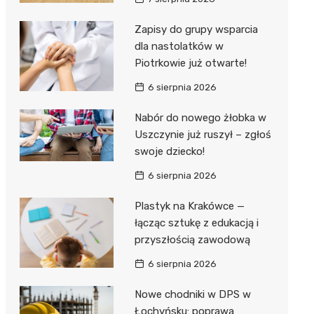
Hebe
JYSK
Zapisy do grupy wsparcia
dla nastolatków w
Media M
Piotrkowie już otwarte!
Pepco
6 sierpnia 2026
Action
Nabór do nowego żłobka w
Uszczynie już ruszył – zgłoś
Biedron
swoje dziecko!
6 sierpnia 2026
Plastyk na Krakówce —
łącząc sztukę z edukacją i
przyszłością zawodową
6 sierpnia 2026
Nowe chodniki w DPS w
Łochyńsku: poprawa