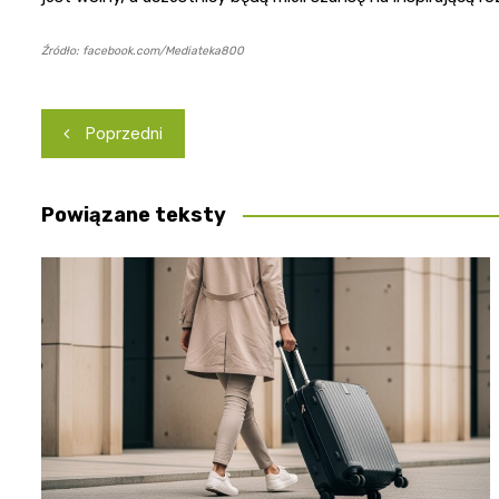
Źródło: facebook.com/Mediateka800
Nawigacja
Poprzedni
wpisu
Powiązane teksty