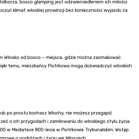
olborza, bosco glamping jest odzwierciedleniem ich miłości
oczuć klimat włoskiej prowincji bez konieczności wyjazdu za
em Włosko od bosco – miejsca, gdzie można zasmakować
ięki temu, mieszkańcy Piotrkowa mogą doświadczyć włoskich
 lub po prostu kochasz Włochy, nie możesz przegapić
szeć o ich przygodach i zamiłowaniu do włoskiego stylu życia.
8:00 w Mediatece 800-lecia w Piotrkowie Trybunalskim. Wstęp
rozmowę o podróżach i życiu we Włoszech.