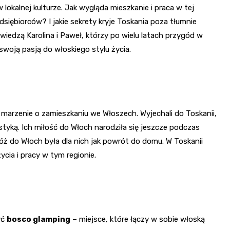
w lokalnej kulturze. Jak wygląda mieszkanie i praca w tej
siębiorców? I jakie sekrety kryje Toskania poza tłumnie
edzą Karolina i Paweł, którzy po wielu latach przygód w
 swoją pasją do włoskiego stylu życia.
 marzenie o zamieszkaniu we Włoszech. Wyjechali do Toskanii,
yką. Ich miłość do Włoch narodziła się jeszcze podczas
róż do Włoch była dla nich jak powrót do domu. W Toskanii
życia i pracy w tym regionie.
yć
bosco glamping
– miejsce, które łączy w sobie włoską