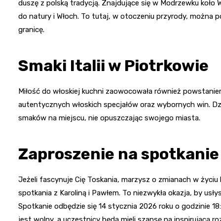
duszę z polską tradycją. Znajdujące się w Modrzewku koło W
do natury i Włoch. To tutaj, w otoczeniu przyrody, można p
granicę.
Smaki Italii w Piotrkowie
Miłość do włoskiej kuchni zaowocowała również powstani
autentycznych włoskich specjałów oraz wybornych win. Dz
smaków na miejscu, nie opuszczając swojego miasta.
Zaproszenie na spotkanie
Jeżeli fascynuje Cię Toskania, marzysz o zmianach w życiu
spotkania z Karoliną i Pawłem. To niezwykła okazja, by usły
Spotkanie odbędzie się 14 stycznia 2026 roku o godzinie 1
jest wolny, a uczestnicy będą mieli szansę na inspirującą 