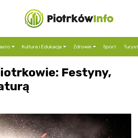
asto
Kultura i Edukacja
Zdrowie
Sport
Turys
ska
nwestycje
Koncerty i festiwale
Szpitale i medycyna
Atrak
otrkowie: Festyny,
Piotr
amorząd i polityka
Teatr i sztuka
Profilaktyka i zdrowie
okoli
okalna
naturą
Biblioteka i literatura
Atrak
rodowisko i ekologia
Trybu
Szkoły i przedszkola
nstytucje
Uczelnie i nauka