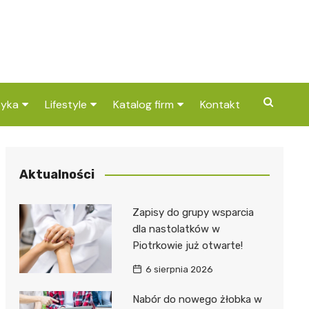
tyka
Lifestyle
Katalog firm
Kontakt
cje dla dzieci w
Pogoda
Gastronomia
Sushi
kowie Trybunalskim i
Poradniki
Zdrowie i medycyna
Kebab
Apteka
cach
Aktualności
Przepisy
Uroda i pielęgnacja
Pizza
Dentys
Barber
cje w Piotrkowie
Zapisy do grupy wsparcia
nalskim i okolicach
Dom i ogród
Prawo i finanse
Kawiarn
Stomat
Kosmet
Kantor
dla nastolatków w
Piotrkowie już otwarte!
Znane osoby
Motoryzacja
Cukiern
Ortodo
Fryzjer
Ubezpie
Wulkani
6 sierpnia 2026
Imieniny
Edukacja i opieka
Piekarni
Ginekol
Sklep m
Żłobek
Nabór do nowego żłobka w
Pozostałe
Sport i rozrywka
Restaur
Laryngo
Myjnia 
Bibliote
Kręgieln