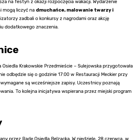
za na festyn z okazji rozpoczęcia wakacji. Wydarzenie
i mogą liczyć na
dmuchańce, malowanie twarzy i
izatorzy zadbali o konkursy z nagrodami oraz akcję
niu dodatkowego znaczenia.
nice
a Osiedla Krakowskie Przedmieście – Sulejowska przygotowała
ie odbędzie się o godzinie 17:00 w Restauracji Meckier przy
c, wymagane są wcześniejsze zapisy. Uczestnicy poznają
wania. To kolejna inicjatywa wspierana przez miejski program
y
ny przez Radę Osiedla Belzacka. W niedzielę, 28 czerwca, w