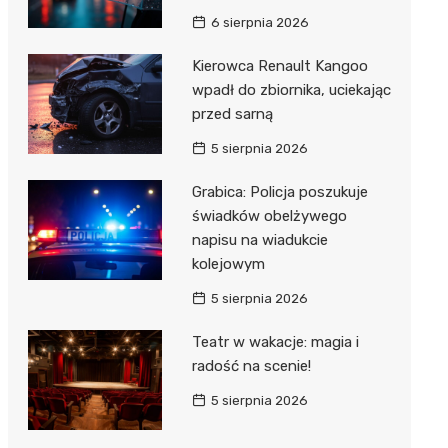
Hebe
6 sierpnia 2026
JYSK
Kierowca Renault Kangoo
Media M
wpadł do zbiornika, uciekając
przed sarną
Pepco
5 sierpnia 2026
Action
Grabica: Policja poszukuje
Biedron
świadków obelżywego
napisu na wiadukcie
kolejowym
5 sierpnia 2026
Teatr w wakacje: magia i
radość na scenie!
5 sierpnia 2026