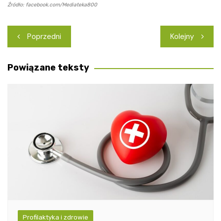
Źródło: facebook.com/Mediateka800
Nawigacja
Poprzedni
Kolejny
wpisu
Powiązane teksty
Profilaktyka i zdrowie