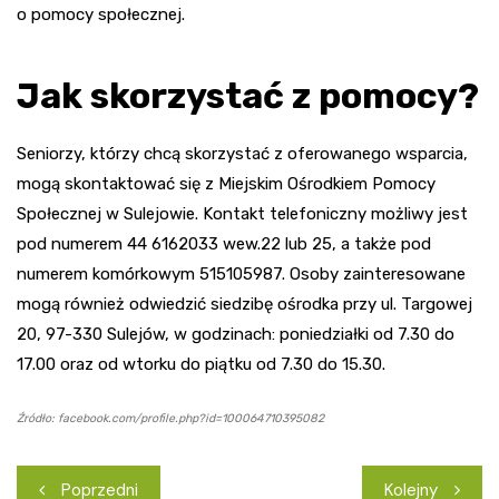
o pomocy społecznej.
Jak skorzystać z pomocy?
Seniorzy, którzy chcą skorzystać z oferowanego wsparcia,
mogą skontaktować się z Miejskim Ośrodkiem Pomocy
Społecznej w Sulejowie. Kontakt telefoniczny możliwy jest
pod numerem 44 6162033 wew.22 lub 25, a także pod
numerem komórkowym 515105987. Osoby zainteresowane
mogą również odwiedzić siedzibę ośrodka przy ul. Targowej
20, 97-330 Sulejów, w godzinach: poniedziałki od 7.30 do
17.00 oraz od wtorku do piątku od 7.30 do 15.30.
Źródło: facebook.com/profile.php?id=100064710395082
Nawigacja
Poprzedni
Kolejny