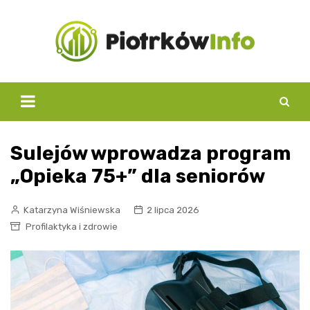
Skip
to
content
Sulejów wprowadza program
„Opieka 75+” dla seniorów
Katarzyna Wiśniewska
2 lipca 2026
Profilaktyka i zdrowie