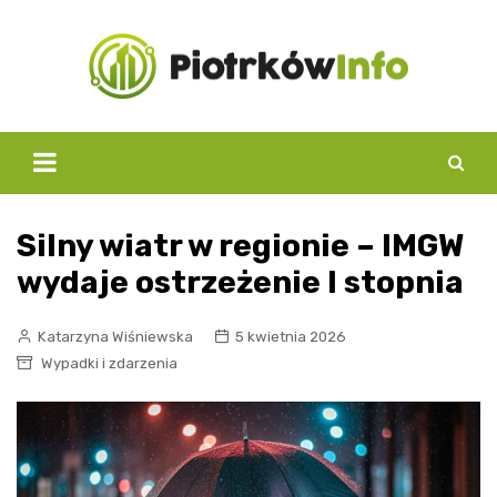
Skip
to
content
Silny wiatr w regionie – IMGW
wydaje ostrzeżenie I stopnia
Katarzyna Wiśniewska
5 kwietnia 2026
Wypadki i zdarzenia