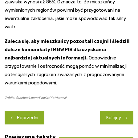
zjawiska wynosi aż 85%. Oznacza to, że mieszkańcy
wymienionych regionów powinni być przygotowani na
ewentualne zakłócenia, jakie może spowodować tak silny
wiatr.
Zaleca się, aby mieszkańcy pozostali czujni i śledzili
dalsze komunikaty IMGW PIB dla uzyskania
najbardziej aktualnych informacji.
Odpowiednie
przygotowanie i ostrożność mogą pomóc w minimalizacji
potencjalnych zagrożeń związanych z prognozowanymi
warunkami pogodowymi.
Źródło: facebook.com/PowiatPiotrkowski
Nawigacja
Poprzedni
Kolejny
wpisu
Powiązane teksty