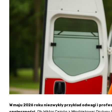
W maju 2026 roku niezwykły przykład odwagi i profe
społeczności.
Dh Wiktor Cejnóg z Młodzieżowej Drużyny Po