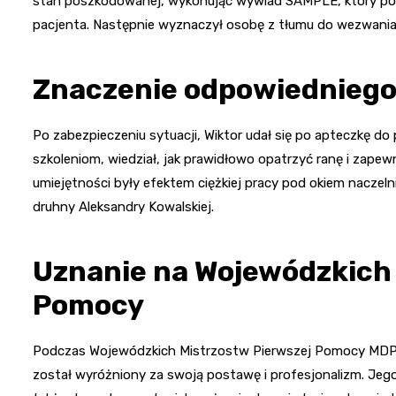
stan poszkodowanej, wykonując wywiad SAMPLE, który pozw
pacjenta. Następnie wyznaczył osobę z tłumu do wezwani
Znaczenie odpowiedniego
Po zabezpieczeniu sytuacji, Wiktor udał się po apteczkę do p
szkoleniom, wiedział, jak prawidłowo opatrzyć ranę i zape
umiejętności były efektem ciężkiej pracy pod okiem nacze
druhny Aleksandry Kowalskiej.
Uznanie na Wojewódzkich
Pomocy
Podczas Wojewódzkich Mistrzostw Pierwszej Pomocy MDP, 
został wyróżniony za swoją postawę i profesjonalizm. Jego 