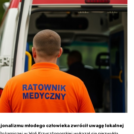
sjonalizmu młodego człowieka zwrócił uwagę lokalnej
żarniczej w Woli Krzysztoporskiej wykazał się niezwykłą