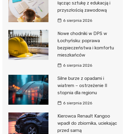
łącząc sztukę z edukacją i
przyszłością zawodową
Zwierzęta
Dermat
Pomoc 
Przedsz
Kino
Sklep z
6 sierpnia 2026
Sklepy specjalistyczne
Okulista
Stacja 
Klub
Wetery
Jubiler
Nowe chodniki w DPS w
Sieci handlowe
Ortope
Akumul
Wesele
Optyk
Lidl
Łochyńsku: poprawa
Usługi
bezpieczeństwa i komfortu
Fizjoter
Stacja p
Siłownia
Sklep w
Dino
Drukarn
mieszkańców
Dietety
Mechan
Księgar
Kauflan
Dorabia
6 sierpnia 2026
Psychot
Sklep r
Stokrot
Fotogra
Silne burze z opadami i
Sklep m
Kwiaciar
Żabka
wiatrem – ostrzeżenie II
stopnia dla regionu
Przycho
Bricoma
6 sierpnia 2026
Castor
Kierowca Renault Kangoo
Empik
wpadł do zbiornika, uciekając
przed sarną