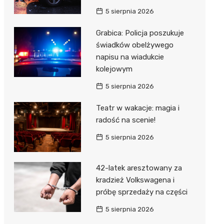
Hebe
5 sierpnia 2026
JYSK
Grabica: Policja poszukuje
Media M
świadków obelżywego
napisu na wiadukcie
Pepco
kolejowym
Action
5 sierpnia 2026
Biedron
Teatr w wakacje: magia i
radość na scenie!
5 sierpnia 2026
42-latek aresztowany za
kradzież Volkswagena i
próbę sprzedaży na części
5 sierpnia 2026