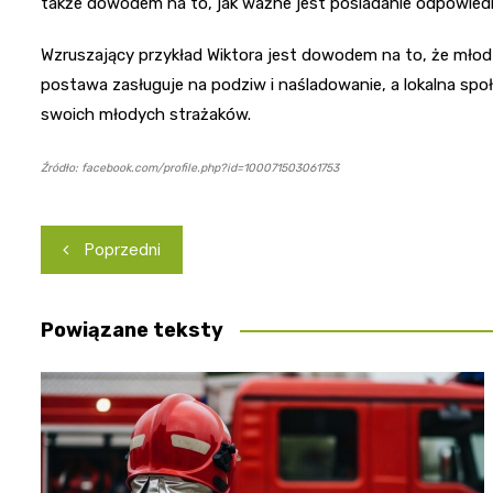
także dowodem na to, jak ważne jest posiadanie odpowied
Wzruszający przykład Wiktora jest dowodem na to, że młodz
postawa zasługuje na podziw i naśladowanie, a lokalna sp
swoich młodych strażaków.
Źródło: facebook.com/profile.php?id=100071503061753
Nawigacja
Poprzedni
wpisu
Powiązane teksty