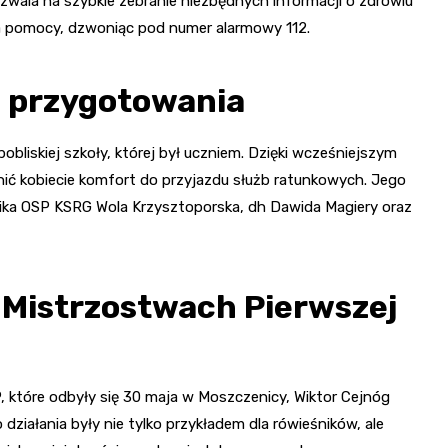
ala na szybkie zebranie niezbędnych informacji o zdrowiu
a pomocy, dzwoniąc pod numer alarmowy 112.
 przygotowania
obliskiej szkoły, której był uczniem. Dzięki wcześniejszym
wnić kobiecie komfort do przyjazdu służb ratunkowych. Jego
lnika OSP KSRG Wola Krzysztoporska, dh Dawida Magiery oraz
 Mistrzostwach Pierwszej
które odbyły się 30 maja w Moszczenicy, Wiktor Cejnóg
działania były nie tylko przykładem dla rówieśników, ale