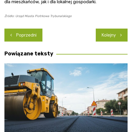
dla mieszkańców, jak i dla lokalnej gospodarki.
Źródło: Urząd Miasta Piotrkowa Trybunalskiego
Nawigacja
Poprzedni
Kolejny
wpisu
Powiązane teksty