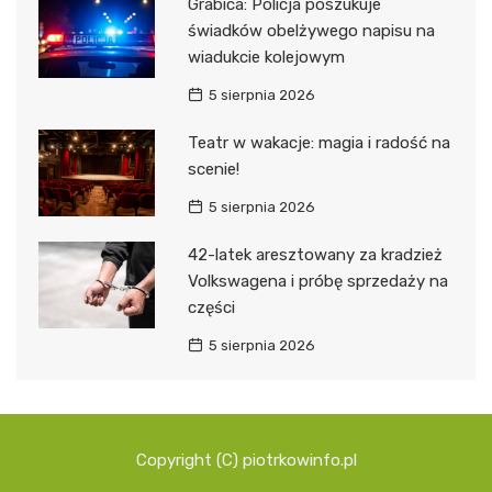
Grabica: Policja poszukuje
świadków obelżywego napisu na
wiadukcie kolejowym
5 sierpnia 2026
Teatr w wakacje: magia i radość na
scenie!
5 sierpnia 2026
42-latek aresztowany za kradzież
Volkswagena i próbę sprzedaży na
części
5 sierpnia 2026
Copyright (C) piotrkowinfo.pl