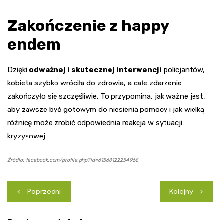
Zakończenie z happy
endem
Dzięki
odważnej i skutecznej interwencji
policjantów,
kobieta szybko wróciła do zdrowia, a całe zdarzenie
zakończyło się szczęśliwie. To przypomina, jak ważne jest,
aby zawsze być gotowym do niesienia pomocy i jak wielką
różnicę może zrobić odpowiednia reakcja w sytuacji
kryzysowej.
Źródło: facebook.com/profile.php?id=61568122254968
Nawigacja
Poprzedni
Kolejny
wpisu