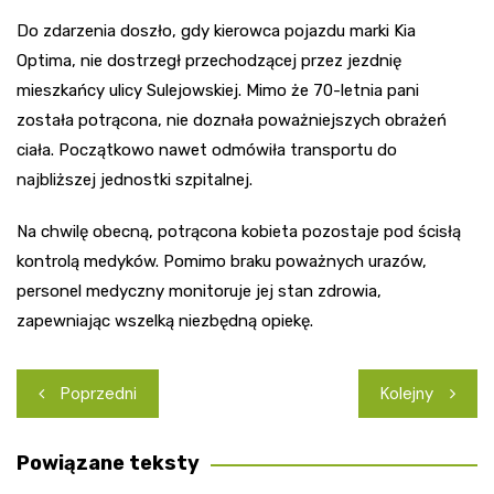
Do zdarzenia doszło, gdy kierowca pojazdu marki Kia
Optima, nie dostrzegł przechodzącej przez jezdnię
mieszkańcy ulicy Sulejowskiej. Mimo że 70-letnia pani
została potrącona, nie doznała poważniejszych obrażeń
ciała. Początkowo nawet odmówiła transportu do
najbliższej jednostki szpitalnej.
Na chwilę obecną, potrącona kobieta pozostaje pod ścisłą
kontrolą medyków. Pomimo braku poważnych urazów,
personel medyczny monitoruje jej stan zdrowia,
zapewniając wszelką niezbędną opiekę.
Nawigacja
Poprzedni
Kolejny
wpisu
Powiązane teksty