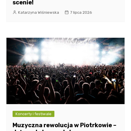
scenie!
Katarzyna Wiśniewska
7 lipca 2026
Koncerty i festiwale
Muzyczna rewolucja w Piotrkowie –