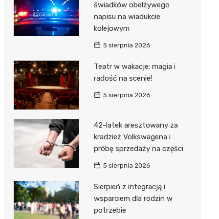
świadków obelżywego
napisu na wiadukcie
Zwierzęta
Dermat
Pomoc 
Przedsz
Kino
Sklep z
kolejowym
Sklepy specjalistyczne
Okulista
Stacja 
Klub
Wetery
Jubiler
5 sierpnia 2026
Sieci handlowe
Ortope
Akumul
Wesele
Optyk
Lidl
Teatr w wakacje: magia i
Usługi
radość na scenie!
Fizjoter
Stacja p
Siłownia
Sklep w
Dino
Drukarn
5 sierpnia 2026
Dietety
Mechan
Księgar
Kauflan
Dorabia
Psychot
Sklep r
Stokrot
Fotogra
42-latek aresztowany za
kradzież Volkswagena i
Sklep m
Kwiaciar
Żabka
próbę sprzedaży na części
Przycho
Bricoma
5 sierpnia 2026
Castor
Sierpień z integracją i
Empik
wsparciem dla rodzin w
potrzebie