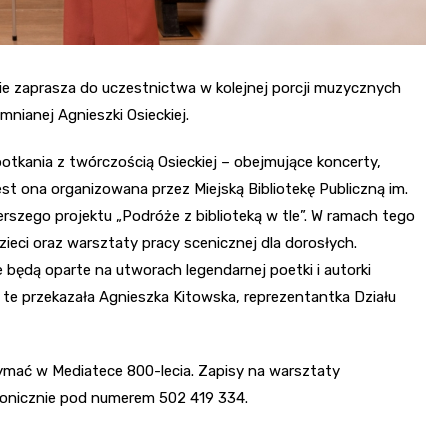
ie zaprasza do uczestnictwa w kolejnej porcji muzycznych
nianej Agnieszki Osieckiej.
otkania z twórczością Osieckiej – obejmujące koncerty,
est ona organizowana przez Miejską Bibliotekę Publiczną im.
rszego projektu „Podróże z biblioteką w tle”. W ramach tego
eci oraz warsztaty pracy scenicznej dla dorosłych.
 będą oparte na utworach legendarnej poetki i autorki
te przekazała Agnieszka Kitowska, reprezentantka Działu
ymać w Mediatece 800-lecia. Zapisy na warsztaty
efonicznie pod numerem 502 419 334.