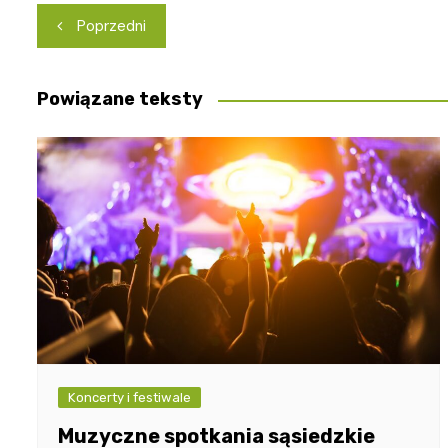
Nawigacja
Poprzedni
wpisu
Powiązane teksty
Koncerty i festiwale
Muzyczne spotkania sąsiedzkie