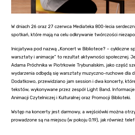
W dniach 26 oraz 27 czerwca Mediateka 800-lecia serdeczn
spotkań, które mają na celu odkrywanie twórczości niezapom
Inicjatywa pod nazwą „Koncert w Bibliotece? – cykliczne sp
warsztaty i animacje” to rezultat aktywności społecznej. J
Adama Próchnika w Piotrkowie Trybunalskim, jako część sze
wydarzenia odbędą się warsztaty muzyczno-ruchowe dla dzi
Dodatkowo, przewidziano jam session i dwa koncerty, które
tekstów, wykonywane przez zespół Light Band. Informacje 
Animacji Czytelniczej i Kulturalnej oraz Promocji Biblioteki.
Wstęp na koncerty jest darmowy, a wejściówki można otrz
prowadzone są na miejscu (w pokoju 0.19), jak również tel