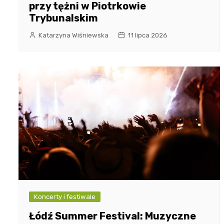
przy tężni w Piotrkowie
Trybunalskim
Katarzyna Wiśniewska
11 lipca 2026
Koncerty i festiwale
Łódź Summer Festival: Muzyczne