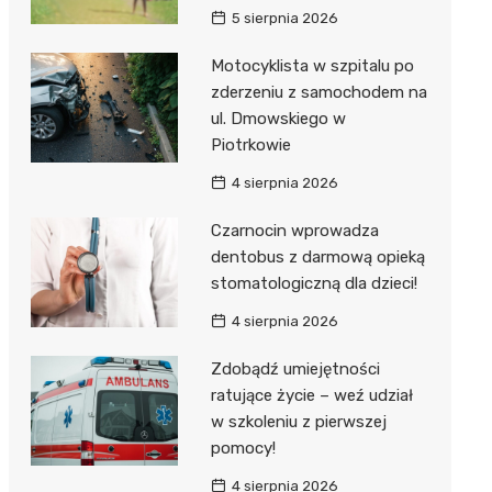
Hebe
5 sierpnia 2026
JYSK
Motocyklista w szpitalu po
Media M
zderzeniu z samochodem na
ul. Dmowskiego w
Pepco
Piotrkowie
Action
4 sierpnia 2026
Biedron
Czarnocin wprowadza
dentobus z darmową opieką
stomatologiczną dla dzieci!
4 sierpnia 2026
Zdobądź umiejętności
ratujące życie – weź udział
w szkoleniu z pierwszej
pomocy!
4 sierpnia 2026