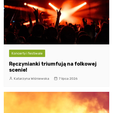
Koncerty i festiwale
Ręczynianki triumfują na folkowej
scenie!
Katarzyna Wiśniewska
7 lipca 2026