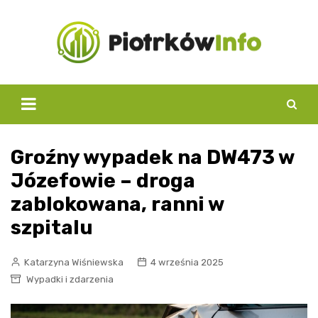
Skip
to
content
Groźny wypadek na DW473 w
Józefowie – droga
zablokowana, ranni w
szpitalu
Katarzyna Wiśniewska
4 września 2025
Wypadki i zdarzenia