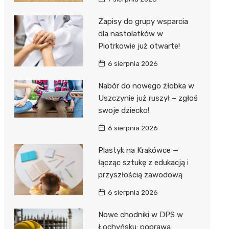
Hebe
JYSK
Zapisy do grupy wsparcia
dla nastolatków w
Media M
Piotrkowie już otwarte!
Pepco
6 sierpnia 2026
Action
Nabór do nowego żłobka w
Uszczynie już ruszył – zgłoś
Biedron
swoje dziecko!
6 sierpnia 2026
Plastyk na Krakówce —
łącząc sztukę z edukacją i
przyszłością zawodową
6 sierpnia 2026
Nowe chodniki w DPS w
Łochyńsku: poprawa