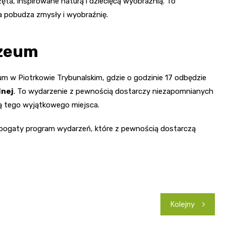
rzęta, inspirowane naturą i dziecięcą wyobraźnią. To
ra pobudza zmysły i wyobraźnię.
uzeum
m w Piotrkowie Trybunalskim, gdzie o godzinie 17 odbędzie
lnej
. To wydarzenie z pewnością dostarczy niezapomnianych
rą tego wyjątkowego miejsca.
 bogaty program wydarzeń, które z pewnością dostarczą
Kolejny