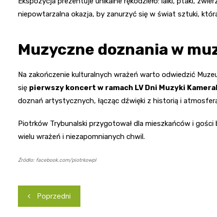
Ekspozycja prezentuje unikalne rękodzieło: lalki, ptaki, zwie
niepowtarzalna okazja, by zanurzyć się w świat sztuki, któ
Muzyczne doznania w m
Na zakończenie kulturalnych wrażeń warto odwiedzić Muzeu
się
pierwszy koncert w ramach LV Dni Muzyki Kamera
doznań artystycznych, łącząc dźwięki z historią i atmosfe
Piotrków Trybunalski przygotował dla mieszkańców i gości
wielu wrażeń i niezapomnianych chwil.
Źródło: facebook.com/piotrkowpl
Nawigacja
Poprzedni
wpisu