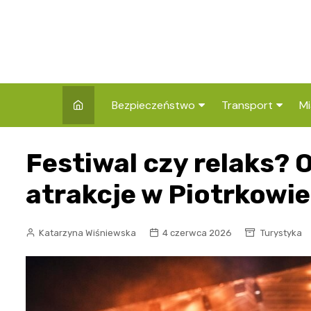
Skip
to
content
Bezpieczeństwo
Transport
Mi
Kronika policyjna
Komunikacja miej
I
Festiwal czy relaks?
Wypadki i zdarzenia
Drogi i remonty
S
l
atrakcje w Piotrkowie
Prewencja i edukacja
policyjna
Ś
Katarzyna Wiśniewska
4 czerwca 2026
Turystyka
I