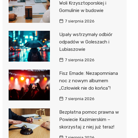
Woli Krzysztoporskiej i
Gomulinie w budowie
Zwierzęta
Dermat
Pomoc 
Przedsz
Kino
Sklep z
7 sierpnia 2026
Sklepy specjalistyczne
Okulista
Stacja 
Klub
Wetery
Jubiler
Upały wstrzymały odbiór
Sieci handlowe
Ortope
Akumul
Wesele
Optyk
Lidl
odpadów w Goleszach i
Usługi
Lubiaszowie
Fizjoter
Stacja p
Siłownia
Sklep w
Dino
Drukarn
7 sierpnia 2026
Dietety
Mechan
Księgar
Kauflan
Dorabia
Fisz Emade: Niezapomniana
Psychot
Sklep r
Stokrot
Fotogra
noc z nowym albumem
Sklep m
Kwiaciar
Żabka
„Człowiek nie do końca”!
7 sierpnia 2026
Przycho
Bricoma
Bezpłatna pomoc prawna w
Castor
Powiecie Kazimierskim –
Empik
skorzystaj z niej już teraz!
7 sierpnia 2026