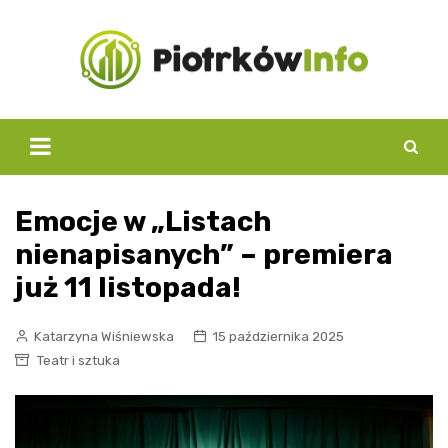
Skip
to
content
Emocje w „Listach
nienapisanych” – premiera
już 11 listopada!
Katarzyna Wiśniewska
15 października 2025
Teatr i sztuka