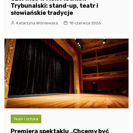
Trybunalski: stand-up, teatr i
słowiańskie tradycje
Katarzyna Wiśniewska
18 czerwca 2026
Teatr i sztuka
Premiera spektaklu „Chcemy być