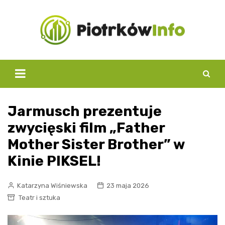
Skip
to
content
Jarmusch prezentuje
zwycięski film „Father
Mother Sister Brother” w
Kinie PIKSEL!
Katarzyna Wiśniewska
23 maja 2026
Teatr i sztuka