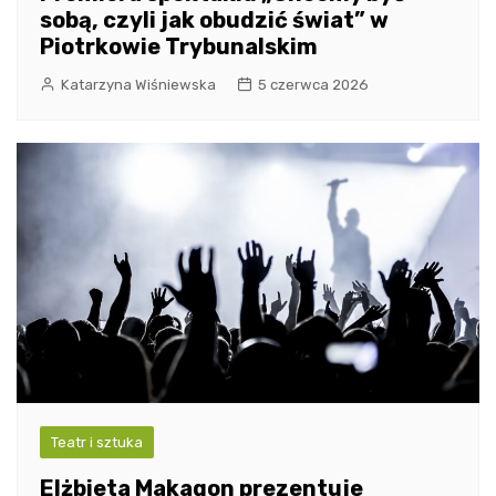
sobą, czyli jak obudzić świat” w
Piotrkowie Trybunalskim
Katarzyna Wiśniewska
5 czerwca 2026
Teatr i sztuka
Elżbieta Makagon prezentuje