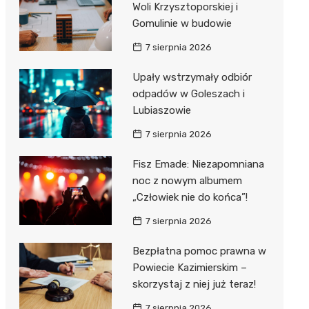
Woli Krzysztoporskiej i
Gomulinie w budowie
Zwierzęta
Dermat
Pomoc 
Przedsz
Kino
Sklep z
7 sierpnia 2026
Sklepy specjalistyczne
Okulista
Stacja 
Klub
Wetery
Jubiler
Upały wstrzymały odbiór
Sieci handlowe
Ortope
Akumul
Wesele
Optyk
Lidl
odpadów w Goleszach i
Usługi
Lubiaszowie
Fizjoter
Stacja p
Siłownia
Sklep w
Dino
Drukarn
7 sierpnia 2026
Dietety
Mechan
Księgar
Kauflan
Dorabia
Fisz Emade: Niezapomniana
Psychot
Sklep r
Stokrot
Fotogra
noc z nowym albumem
Sklep m
Kwiaciar
Żabka
„Człowiek nie do końca”!
7 sierpnia 2026
Przycho
Bricoma
Bezpłatna pomoc prawna w
Castor
Powiecie Kazimierskim –
Empik
skorzystaj z niej już teraz!
7 sierpnia 2026