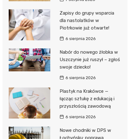
Hebe
JYSK
Zapisy do grupy wsparcia
dla nastolatków w
Media M
Piotrkowie już otwarte!
Pepco
6 sierpnia 2026
Action
Nabór do nowego żłobka w
Uszczynie już ruszył – zgłoś
Biedron
swoje dziecko!
6 sierpnia 2026
Plastyk na Krakówce —
łącząc sztukę z edukacją i
przyszłością zawodową
6 sierpnia 2026
Nowe chodniki w DPS w
Łochyńsku: poprawa