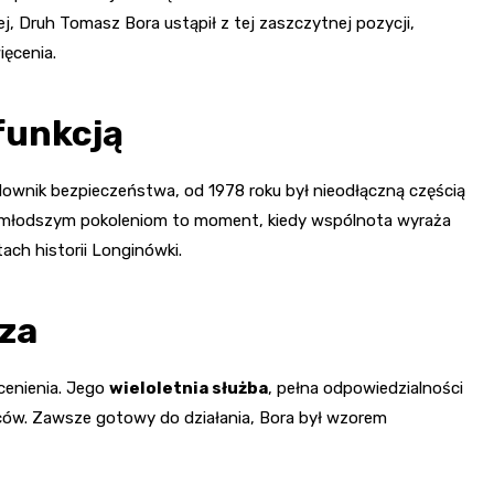
j, Druh Tomasz Bora ustąpił z tej zaszczytnej pozycji,
ęcenia.
funkcją
ędownik bezpieczeństwa, od 1978 roku był nieodłączną częścią
 młodszym pokoleniom to moment, kiedy wspólnota wyraża
tach historii Longinówki.
za
cenienia. Jego
wieloletnia służba
, pełna odpowiedzialności
ów. Zawsze gotowy do działania, Bora był wzorem