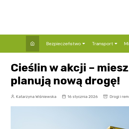
Skip
to
content
Bezpieczeństwo
Transport
Mi
Kronika policyjna
Komunikacja miej
I
Cieślin w akcji – mie
Wypadki i zdarzenia
Drogi i remonty
S
l
planują nową drogę!
Prewencja i edukacja
policyjna
Ś
Katarzyna Wiśniewska
16 stycznia 2026
Drogi i re
I