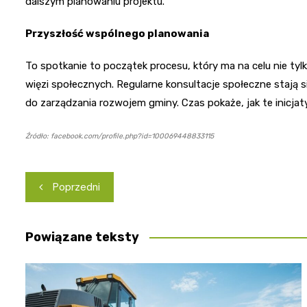
dalszym planowaniu projektu.
Przyszłość wspólnego planowania
To spotkanie to początek procesu, który ma na celu nie tylk
więzi społecznych. Regularne konsultacje społeczne stają 
do zarządzania rozwojem gminy. Czas pokaże, jak te inicjat
Źródło: facebook.com/profile.php?id=100069448833115
Nawigacja
Poprzedni
wpisu
Powiązane teksty