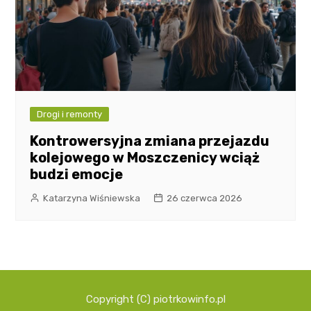
Drogi i remonty
Kontrowersyjna zmiana przejazdu
kolejowego w Moszczenicy wciąż
budzi emocje
Katarzyna Wiśniewska
26 czerwca 2026
Copyright (C) piotrkowinfo.pl