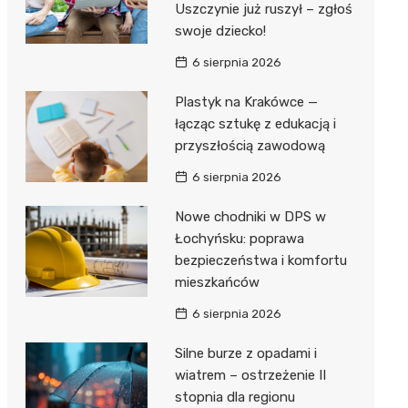
Uszczynie już ruszył – zgłoś
swoje dziecko!
Zwierzęta
Dermat
Pomoc 
Przedsz
Kino
Sklep z
6 sierpnia 2026
Sklepy specjalistyczne
Okulista
Stacja 
Klub
Wetery
Jubiler
Plastyk na Krakówce —
Sieci handlowe
Ortope
Akumul
Wesele
Optyk
Lidl
łącząc sztukę z edukacją i
Usługi
przyszłością zawodową
Fizjoter
Stacja p
Siłownia
Sklep w
Dino
Drukarn
6 sierpnia 2026
Dietety
Mechan
Księgar
Kauflan
Dorabia
Nowe chodniki w DPS w
Psychot
Sklep r
Stokrot
Fotogra
Łochyńsku: poprawa
Sklep m
Kwiaciar
Żabka
bezpieczeństwa i komfortu
mieszkańców
Przycho
Bricoma
6 sierpnia 2026
Castor
Silne burze z opadami i
Empik
wiatrem – ostrzeżenie II
stopnia dla regionu