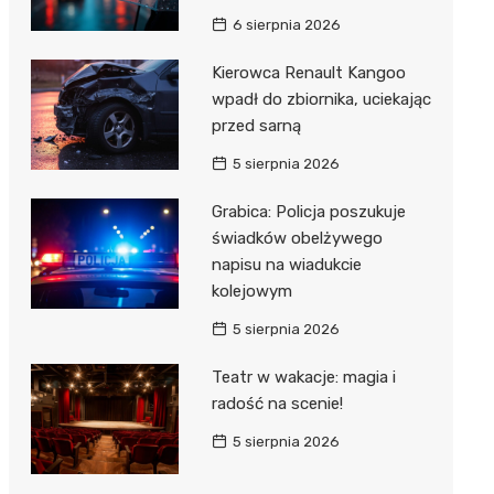
Hebe
6 sierpnia 2026
JYSK
Kierowca Renault Kangoo
Media M
wpadł do zbiornika, uciekając
przed sarną
Pepco
5 sierpnia 2026
Action
Grabica: Policja poszukuje
Biedron
świadków obelżywego
napisu na wiadukcie
kolejowym
5 sierpnia 2026
Teatr w wakacje: magia i
radość na scenie!
5 sierpnia 2026