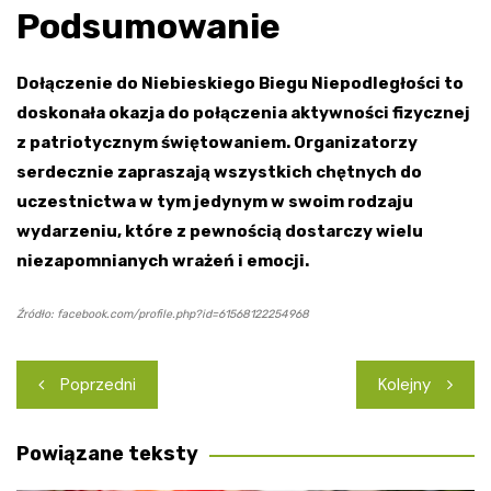
Podsumowanie
Dołączenie do Niebieskiego Biegu Niepodległości to
doskonała okazja do połączenia aktywności fizycznej
z patriotycznym świętowaniem. Organizatorzy
serdecznie zapraszają wszystkich chętnych do
uczestnictwa w tym jedynym w swoim rodzaju
wydarzeniu, które z pewnością dostarczy wielu
niezapomnianych wrażeń i emocji.
Źródło: facebook.com/profile.php?id=61568122254968
Nawigacja
Poprzedni
Kolejny
wpisu
Powiązane teksty