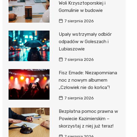
Woli Krzysztoporskiej i
Gomulinie w budowie
Zwierzęta
Dermat
Pomoc 
Przedsz
Kino
Sklep z
7 sierpnia 2026
Sklepy specjalistyczne
Okulista
Stacja 
Klub
Wetery
Jubiler
Upały wstrzymały odbiór
Sieci handlowe
Ortope
Akumul
Wesele
Optyk
Lidl
odpadów w Goleszach i
Usługi
Lubiaszowie
Fizjoter
Stacja p
Siłownia
Sklep w
Dino
Drukarn
7 sierpnia 2026
Dietety
Mechan
Księgar
Kauflan
Dorabia
Fisz Emade: Niezapomniana
Psychot
Sklep r
Stokrot
Fotogra
noc z nowym albumem
Sklep m
Kwiaciar
Żabka
„Człowiek nie do końca”!
7 sierpnia 2026
Przycho
Bricoma
Bezpłatna pomoc prawna w
Castor
Powiecie Kazimierskim –
Empik
skorzystaj z niej już teraz!
7 sierpnia 2026