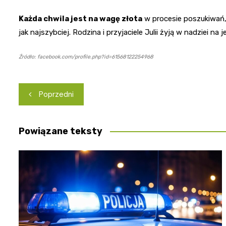
Każda chwila jest na wagę złota
w procesie poszukiwań,
jak najszybciej. Rodzina i przyjaciele Julii żyją w nadziei na
Źródło: facebook.com/profile.php?id=61568122254968
Nawigacja
Poprzedni
wpisu
Powiązane teksty