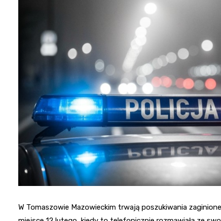
W Tomaszowie Mazowieckim trwają poszukiwania zaginionej n
miejsce 12 lutego, kiedy to telefonicznie rozmawiała ze swoj