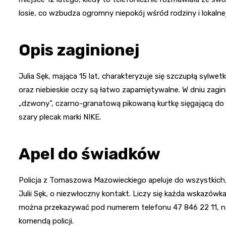
losie, co wzbudza ogromny niepokój wśród rodziny i lokalne
Opis zaginionej
Julia Sęk, mająca 15 lat, charakteryzuje się szczupłą sylwet
oraz niebieskie oczy są łatwo zapamiętywalne. W dniu zagin
„dzwony”, czarno-granatową pikowaną kurtkę sięgającą do p
szary plecak marki NIKE.
Apel do świadków
Policja z Tomaszowa Mazowieckiego apeluje do wszystkich
Julii Sęk, o niezwłoczny kontakt. Liczy się każda wskazów
można przekazywać pod numerem telefonu 47 846 22 11, na 
komendą policji.