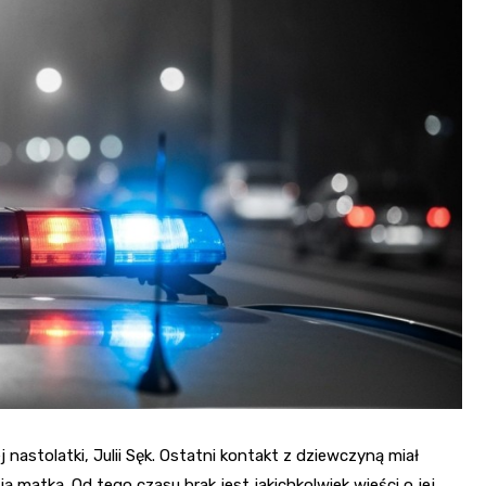
astolatki, Julii Sęk. Ostatni kontakt z dziewczyną miał
ą matką. Od tego czasu brak jest jakichkolwiek wieści o jej