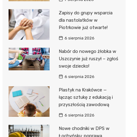
Hebe
JYSK
Zapisy do grupy wsparcia
dla nastolatków w
Media M
Piotrkowie już otwarte!
Pepco
6 sierpnia 2026
Action
Nabór do nowego żłobka w
Uszczynie już ruszył – zgłoś
Biedron
swoje dziecko!
6 sierpnia 2026
Plastyk na Krakówce —
łącząc sztukę z edukacją i
przyszłością zawodową
6 sierpnia 2026
Nowe chodniki w DPS w
Łochyńsku: poprawa