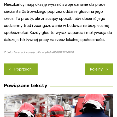
Mieszkańcy mają okazję wyrazić swoje uznanie dla pracy
sierżanta Ostrowskiego poprzez oddanie głosu na jego
rzecz. To prosty, ale znaczący sposób, aby docenić jego
codzienny trud i zaangażowanie w budowanie bezpiecznej
społeczności. Każdy głos to wyraz wsparcia i motywacja do
dalszej efektywnej pracy na rzecz lokalnej społeczności.
Źródło: facebook.com/profile.php?id=61568122254968
Nawigacja
Poprzedni
Kolejny
wpisu
Powiązane teksty