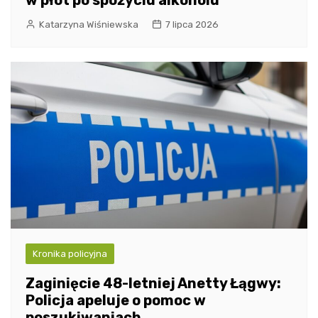
w płot po spożyciu alkoholu
Katarzyna Wiśniewska
7 lipca 2026
Kronika policyjna
Zaginięcie 48-letniej Anetty Łągwy:
Policja apeluje o pomoc w
poszukiwaniach