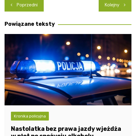
Nawigacja
Poprzedni
Kolejny
wpisu
Powiązane teksty
Kronika policyjna
Nastolatka bez prawa jazdy wjeżdża