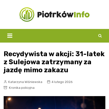
Skip
to
content
Recydywista w akcji: 31-latek
z Sulejowa zatrzymany za
jazdę mimo zakazu
Katarzyna Wiśniewska
4 lutego 2026
Kronika policyjna