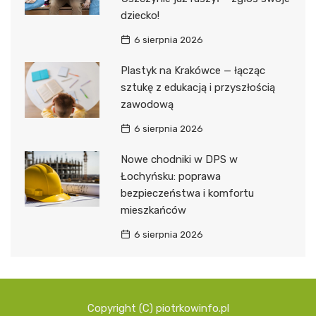
dziecko!
6 sierpnia 2026
Plastyk na Krakówce — łącząc
sztukę z edukacją i przyszłością
zawodową
6 sierpnia 2026
Nowe chodniki w DPS w
Łochyńsku: poprawa
bezpieczeństwa i komfortu
mieszkańców
6 sierpnia 2026
Copyright (C) piotrkowinfo.pl