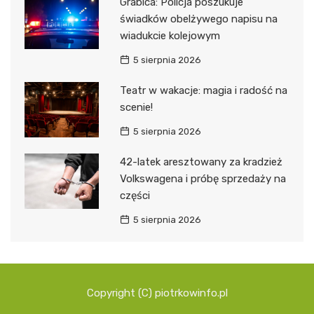
Grabica: Policja poszukuje
świadków obelżywego napisu na
wiadukcie kolejowym
5 sierpnia 2026
Teatr w wakacje: magia i radość na
scenie!
5 sierpnia 2026
42-latek aresztowany za kradzież
Volkswagena i próbę sprzedaży na
części
5 sierpnia 2026
Copyright (C) piotrkowinfo.pl