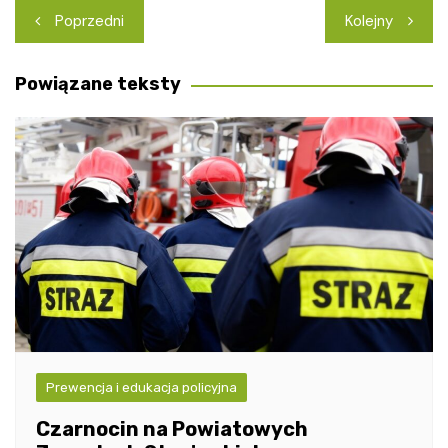
Nawigacja
Poprzedni
Kolejny
wpisu
Powiązane teksty
Prewencja i edukacja policyjna
Czarnocin na Powiatowych