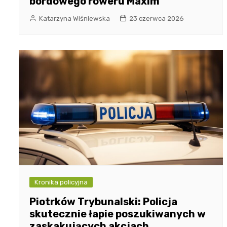
bordowego roweru Maxim
Katarzyna Wiśniewska
23 czerwca 2026
Kronika policyjna
Piotrków Trybunalski: Policja
skutecznie łapie poszukiwanych w
zaskakujących akcjach