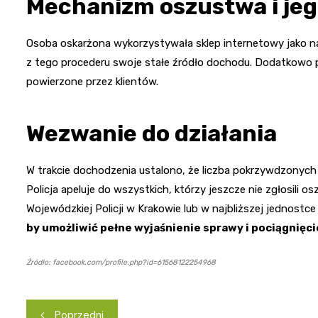
Mechanizm oszustwa i jeg
Osoba oskarżona wykorzystywała sklep internetowy jako n
z tego procederu swoje stałe źródło dochodu. Dodatkowo p
powierzone przez klientów.
Wezwanie do działania
W trakcie dochodzenia ustalono, że liczba pokrzywdzonych m
Policja apeluje do wszystkich, którzy jeszcze nie zgłosili 
Wojewódzkiej Policji w Krakowie lub w najbliższej jednostce 
by umożliwić pełne wyjaśnienie sprawy i pociągnięc
Źródło: facebook.com/profile.php?id=61568122254968
Nawigacja
Poprzedni