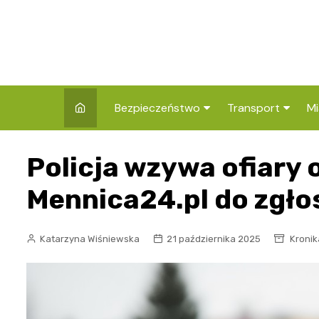
Skip
to
content
Bezpieczeństwo
Transport
Mi
Kronika policyjna
Komunikacja miej
I
Policja wzywa ofiary
Wypadki i zdarzenia
Drogi i remonty
S
l
Mennica24.pl do zgło
Prewencja i edukacja
policyjna
Ś
Katarzyna Wiśniewska
21 października 2025
Kronik
I