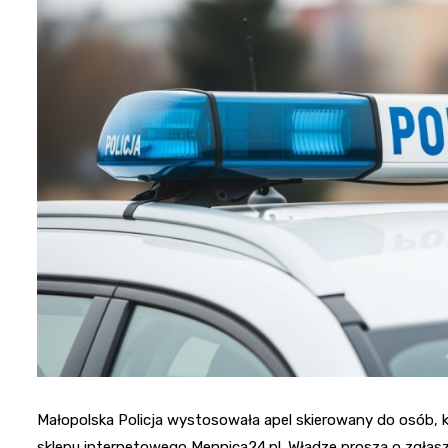
Małopolska Policja wystosowała apel skierowany do osób, k
sklepu internetowego Mennica24.pl. Władze proszą o zgła