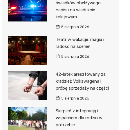
świadków obelżywego
napisu na wiadukcie
Zwierzęta
Dermat
Pomoc 
Przedsz
Kino
Sklep z
kolejowym
Sklepy specjalistyczne
Okulista
Stacja 
Klub
Wetery
Jubiler
5 sierpnia 2026
Sieci handlowe
Ortope
Akumul
Wesele
Optyk
Lidl
Teatr w wakacje: magia i
Usługi
radość na scenie!
Fizjoter
Stacja p
Siłownia
Sklep w
Dino
Drukarn
5 sierpnia 2026
Dietety
Mechan
Księgar
Kauflan
Dorabia
Psychot
Sklep r
Stokrot
Fotogra
42-latek aresztowany za
kradzież Volkswagena i
Sklep m
Kwiaciar
Żabka
próbę sprzedaży na części
Przycho
Bricoma
5 sierpnia 2026
Castor
Sierpień z integracją i
Empik
wsparciem dla rodzin w
potrzebie