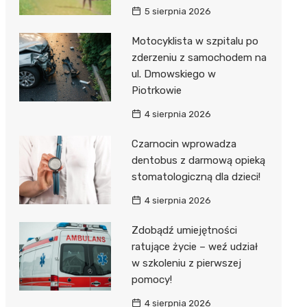
Hebe
5 sierpnia 2026
JYSK
Motocyklista w szpitalu po
Media M
zderzeniu z samochodem na
ul. Dmowskiego w
Pepco
Piotrkowie
Action
4 sierpnia 2026
Biedron
Czarnocin wprowadza
dentobus z darmową opieką
stomatologiczną dla dzieci!
4 sierpnia 2026
Zdobądź umiejętności
ratujące życie – weź udział
w szkoleniu z pierwszej
pomocy!
4 sierpnia 2026