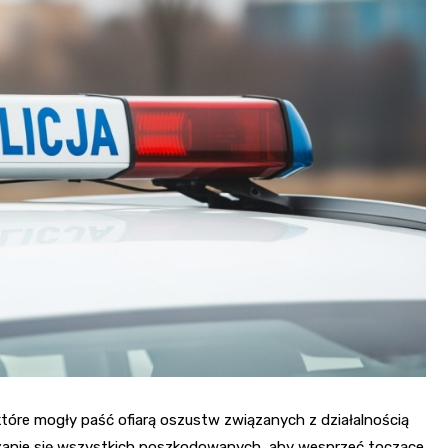
tóre mogły paść ofiarą oszustw związanych z działalnością
szanie się wszystkich poszkodowanych, aby wesprzeć toczące