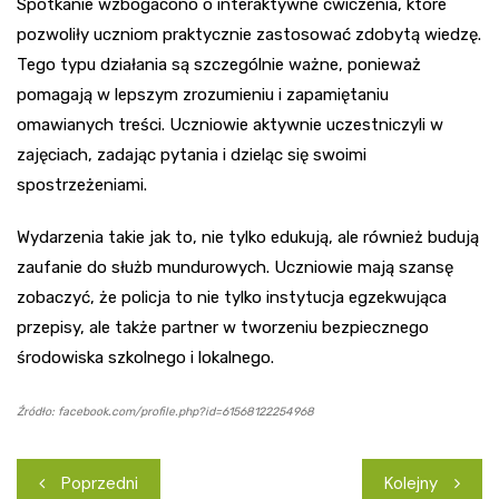
Spotkanie wzbogacono o interaktywne ćwiczenia, które
pozwoliły uczniom praktycznie zastosować zdobytą wiedzę.
Tego typu działania są szczególnie ważne, ponieważ
pomagają w lepszym zrozumieniu i zapamiętaniu
omawianych treści. Uczniowie aktywnie uczestniczyli w
zajęciach, zadając pytania i dzieląc się swoimi
spostrzeżeniami.
Wydarzenia takie jak to, nie tylko edukują, ale również budują
zaufanie do służb mundurowych. Uczniowie mają szansę
zobaczyć, że policja to nie tylko instytucja egzekwująca
przepisy, ale także partner w tworzeniu bezpiecznego
środowiska szkolnego i lokalnego.
Źródło: facebook.com/profile.php?id=61568122254968
Nawigacja
Poprzedni
Kolejny