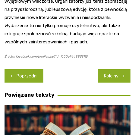
wyjątkowym wieczorze. Organizatorzy już teraz zapraszają
na przyszłoroczną, jubileuszową edycję, która z pewnością
przyniesie nowe literackie wyzwania i niespodzianki.
Wydarzenie to nie tylko promuje czytelnictwo, ale także
integruje społeczność szkolną, budując więzi oparte na
wspólnych zainteresowaniach i pasjach.
Źródło: facebook.com/profile.php?id=100069448833115
Nawigacja
Poprzedni
Kolejny
wpisu
Powiązane teksty