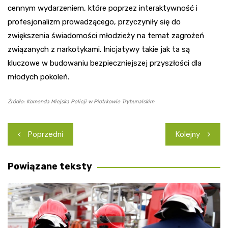
cennym wydarzeniem, które poprzez interaktywność i
profesjonalizm prowadzącego, przyczyniły się do
zwiększenia świadomości młodzieży na temat zagrożeń
związanych z narkotykami. Inicjatywy takie jak ta są
kluczowe w budowaniu bezpieczniejszej przyszłości dla
młodych pokoleń.
Źródło: Komenda Miejska Policji w Piotrkowie Trybunalskim
Nawigacja
Poprzedni
Kolejny
wpisu
Powiązane teksty