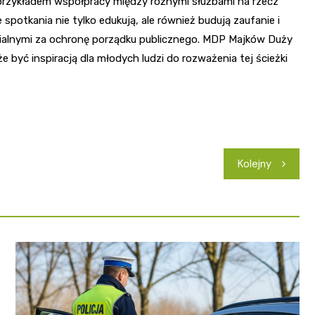
rzykładem współpracy między różnymi służbami na rzecz
spotkania nie tylko edukują, ale również budują zaufanie i
ialnymi za ochronę porządku publicznego. MDP Majków Duży
 być inspiracją dla młodych ludzi do rozważenia tej ścieżki
Kolejny