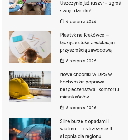
Uszczynie już ruszył – zgłoś
swoje dziecko!
Zwierzęta
Dermat
Pomoc 
Przedsz
Kino
Sklep z
6 sierpnia 2026
Sklepy specjalistyczne
Okulista
Stacja 
Klub
Wetery
Jubiler
Plastyk na Krakówce —
Sieci handlowe
Ortope
Akumul
Wesele
Optyk
Lidl
łącząc sztukę z edukacją i
Usługi
przyszłością zawodową
Fizjoter
Stacja p
Siłownia
Sklep w
Dino
Drukarn
6 sierpnia 2026
Dietety
Mechan
Księgar
Kauflan
Dorabia
Nowe chodniki w DPS w
Psychot
Sklep r
Stokrot
Fotogra
Łochyńsku: poprawa
Sklep m
Kwiaciar
Żabka
bezpieczeństwa i komfortu
mieszkańców
Przycho
Bricoma
6 sierpnia 2026
Castor
Silne burze z opadami i
Empik
wiatrem – ostrzeżenie II
stopnia dla regionu