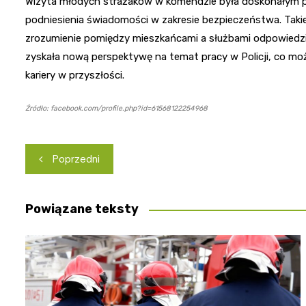
Wizyta młodych strażaków w komendzie była doskonałym p
podniesienia świadomości w zakresie bezpieczeństwa. Takie 
zrozumienie pomiędzy mieszkańcami a służbami odpowiedz
zyskała nową perspektywę na temat pracy w Policji, co może
kariery w przyszłości.
Źródło: facebook.com/profile.php?id=61568122254968
Nawigacja
Poprzedni
wpisu
Powiązane teksty