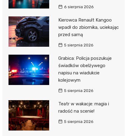
Hebe
6 sierpnia 2026
JYSK
Kierowca Renault Kangoo
Media M
wpadł do zbiornika, uciekając
przed sarną
Pepco
5 sierpnia 2026
Action
Grabica: Policja poszukuje
Biedron
świadków obelżywego
napisu na wiadukcie
kolejowym
5 sierpnia 2026
Teatr w wakacje: magia i
radość na scenie!
5 sierpnia 2026