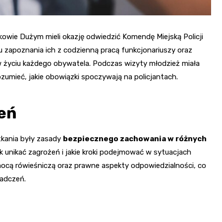
owie Dużym mieli okazję odwiedzić Komendę Miejską Policji
 zapoznania ich z codzienną pracą funkcjonariuszy oraz
 życiu każdego obywatela. Podczas wizyty młodzież miała
ozumieć, jakie obowiązki spoczywają na policjantach.
eń
kania były zasady
bezpiecznego zachowania w różnych
jak unikać zagrożeń i jakie kroki podejmować w sytuacjach
cą rówieśniczą oraz prawne aspekty odpowiedzialności, co
iadczeń.