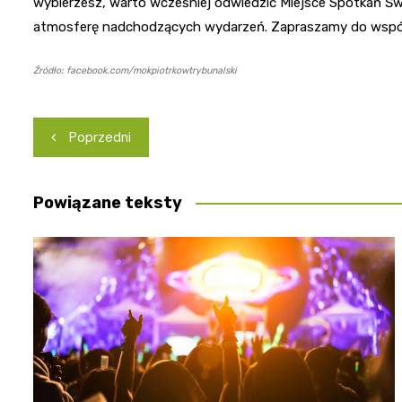
wybierzesz, warto wcześniej odwiedzić Miejsce Spotkań Świ
atmosferę nadchodzących wydarzeń. Zapraszamy do wspólne
Źródło: facebook.com/mokpiotrkowtrybunalski
Nawigacja
Poprzedni
wpisu
Powiązane teksty