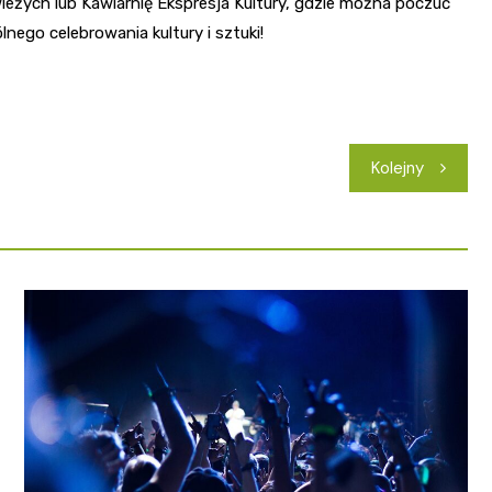
eżych lub Kawiarnię Ekspresja Kultury, gdzie można poczuć
go celebrowania kultury i sztuki!
Kolejny