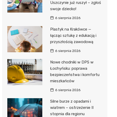
Uszczynie już ruszył – zgłoś
swoje dziecko!
Zwierzęta
Dermat
Pomoc 
Przedsz
Kino
Sklep z
6 sierpnia 2026
Sklepy specjalistyczne
Okulista
Stacja 
Klub
Wetery
Jubiler
Plastyk na Krakówce —
Sieci handlowe
Ortope
Akumul
Wesele
Optyk
Lidl
łącząc sztukę z edukacją i
Usługi
przyszłością zawodową
Fizjoter
Stacja p
Siłownia
Sklep w
Dino
Drukarn
6 sierpnia 2026
Dietety
Mechan
Księgar
Kauflan
Dorabia
Nowe chodniki w DPS w
Psychot
Sklep r
Stokrot
Fotogra
Łochyńsku: poprawa
Sklep m
Kwiaciar
Żabka
bezpieczeństwa i komfortu
mieszkańców
Przycho
Bricoma
6 sierpnia 2026
Castor
Silne burze z opadami i
Empik
wiatrem – ostrzeżenie II
stopnia dla regionu