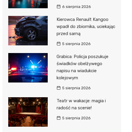
Hebe
6 sierpnia 2026
JYSK
Kierowca Renault Kangoo
Media M
wpadł do zbiornika, uciekając
przed sarną
Pepco
5 sierpnia 2026
Action
Grabica: Policja poszukuje
Biedron
świadków obelżywego
napisu na wiadukcie
kolejowym
5 sierpnia 2026
Teatr w wakacje: magia i
radość na scenie!
5 sierpnia 2026