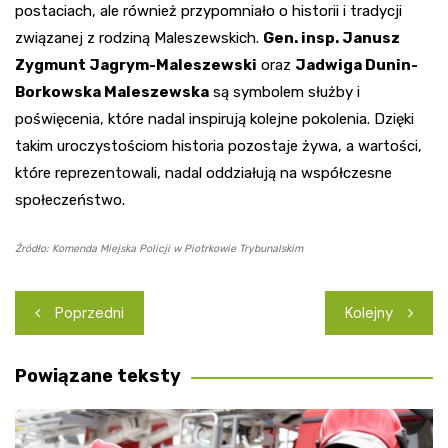
postaciach, ale również przypomniało o historii i tradycji
związanej z rodziną Maleszewskich.
Gen. insp. Janusz
Zygmunt Jagrym-Maleszewski
oraz
Jadwiga Dunin-
Borkowska Maleszewska
są symbolem służby i
poświęcenia, które nadal inspirują kolejne pokolenia. Dzięki
takim uroczystościom historia pozostaje żywa, a wartości,
które reprezentowali, nadal oddziałują na współczesne
społeczeństwo.
Źródło: Komenda Miejska Policji w Piotrkowie Trybunalskim
Nawigacja
Poprzedni
Kolejny
wpisu
Powiązane teksty