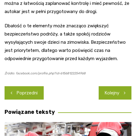
można z łatwością zaplanować kontrolę i mieć pewność, że
autokar jest w pełni przygotowany do drogi.
Dbałość o te elementy może znacząco zwiększyć
bezpieczeństwo podróży, a także spokój rodziców
wysyłających swoje dzieci na zimowiska. Bezpieczeństwo
jest priorytetem, dlatego warto poświęcić czas na
odpowiednie przygotowanie przed każdym wyjazdem.
Źródło: facebook.com/profile.php?id=61568122254968
Nawigacja
Poprzedni
Kolejny
wpisu
Powiązane teksty